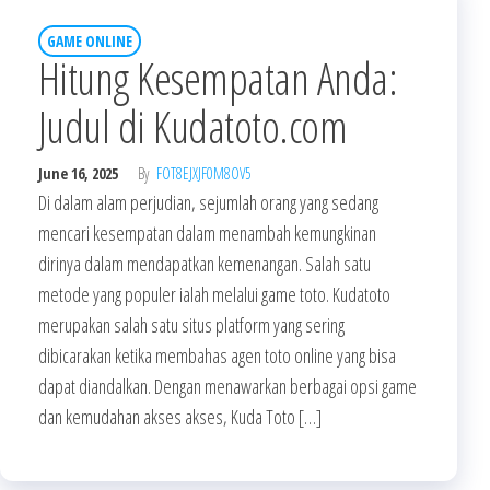
GAME ONLINE
Hitung Kesempatan Anda:
Judul di Kudatoto.com
June 16, 2025
By
FOT8EJXJF0M8OV5
Di dalam alam perjudian, sejumlah orang yang sedang
mencari kesempatan dalam menambah kemungkinan
dirinya dalam mendapatkan kemenangan. Salah satu
metode yang populer ialah melalui game toto. Kudatoto
merupakan salah satu situs platform yang sering
dibicarakan ketika membahas agen toto online yang bisa
dapat diandalkan. Dengan menawarkan berbagai opsi game
dan kemudahan akses akses, Kuda Toto […]