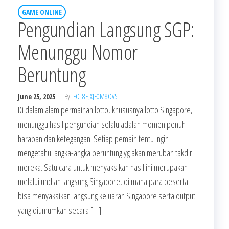
GAME ONLINE
Pengundian Langsung SGP:
Menunggu Nomor
Beruntung
June 25, 2025
By
FOT8EJXJF0M8OV5
Di dalam alam permainan lotto, khususnya lotto Singapore,
menunggu hasil pengundian selalu adalah momen penuh
harapan dan ketegangan. Setiap pemain tentu ingin
mengetahui angka-angka beruntung yg akan merubah takdir
mereka. Satu cara untuk menyaksikan hasil ini merupakan
melalui undian langsung Singapore, di mana para peserta
bisa menyaksikan langsung keluaran Singapore serta output
yang diumumkan secara […]