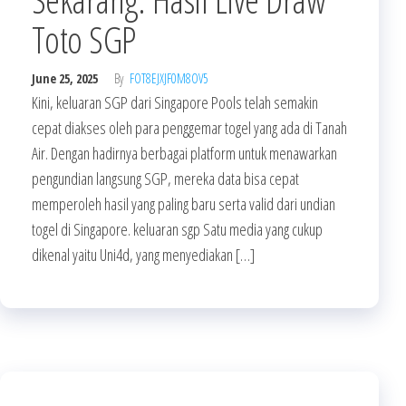
Toto SGP
June 25, 2025
By
FOT8EJXJF0M8OV5
Kini, keluaran SGP dari Singapore Pools telah semakin
cepat diakses oleh para penggemar togel yang ada di Tanah
Air. Dengan hadirnya berbagai platform untuk menawarkan
pengundian langsung SGP, mereka data bisa cepat
memperoleh hasil yang paling baru serta valid dari undian
togel di Singapore. keluaran sgp Satu media yang cukup
dikenal yaitu Uni4d, yang menyediakan […]