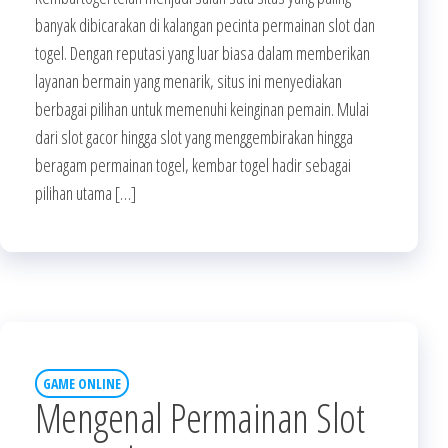
banyak dibicarakan di kalangan pecinta permainan slot dan
togel. Dengan reputasi yang luar biasa dalam memberikan
layanan bermain yang menarik, situs ini menyediakan
berbagai pilihan untuk memenuhi keinginan pemain. Mulai
dari slot gacor hingga slot yang menggembirakan hingga
beragam permainan togel, kembar togel hadir sebagai
pilihan utama […]
GAME ONLINE
Mengenal Permainan Slot