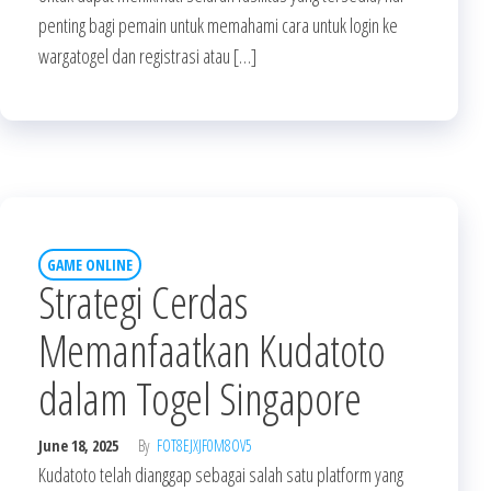
penting bagi pemain untuk memahami cara untuk login ke
wargatogel dan registrasi atau […]
GAME ONLINE
Strategi Cerdas
Memanfaatkan Kudatoto
dalam Togel Singapore
June 18, 2025
By
FOT8EJXJF0M8OV5
Kudatoto telah dianggap sebagai salah satu platform yang