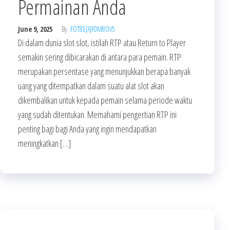
Permainan Anda
June 9, 2025
By
FOT8EJXJF0M8OV5
Di dalam dunia slot slot, istilah RTP atau Return to Player
semakin sering dibicarakan di antara para pemain. RTP
merupakan persentase yang menunjukkan berapa banyak
uang yang ditempatkan dalam suatu alat slot akan
dikembalikan untuk kepada pemain selama periode waktu
yang sudah ditentukan. Memahami pengertian RTP ini
penting bagi bagi Anda yang ingin mendapatkan
meningkatkan […]