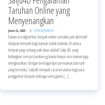
Taruhan Online yang
Menyenangkan
June 22, 2025
By
FOT8EJXJF0M8OV5
Dalam era digital kini, berjudi online semakin jadi alternatif
didapati menarik bagi banyak sekali individu. Di antara
tempat yang sedang naik daun adalah Salju 4D, yang
hidangkan sensasi taruhan yg bukan hanya seru namun juga
menghasilkan. Dengan berbagai tipe permainan dan tarif
yang tersedia, Salju4D menjadi sasaran utama bagi para
penggemar berjudi olahraga serta game […]