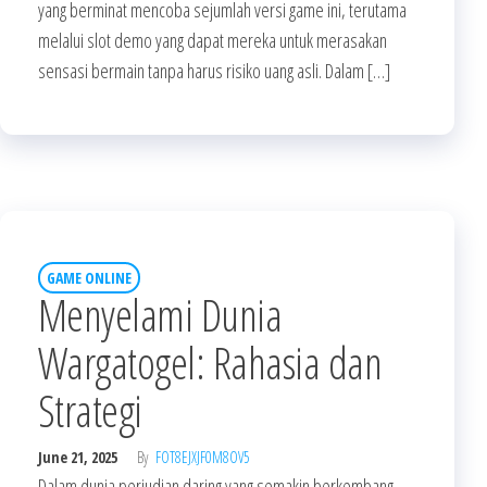
yang berminat mencoba sejumlah versi game ini, terutama
melalui slot demo yang dapat mereka untuk merasakan
sensasi bermain tanpa harus risiko uang asli. Dalam […]
GAME ONLINE
Menyelami Dunia
Wargatogel: Rahasia dan
Strategi
June 21, 2025
By
FOT8EJXJF0M8OV5
Dalam dunia perjudian daring yang semakin berkembang,