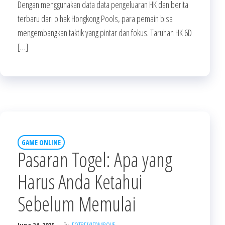
Dengan menggunakan data data pengeluaran HK dan berita
terbaru dari pihak Hongkong Pools, para pemain bisa
mengembangkan taktik yang pintar dan fokus. Taruhan HK 6D
[…]
GAME ONLINE
Pasaran Togel: Apa yang
Harus Anda Ketahui
Sebelum Memulai