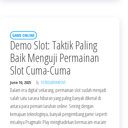
GAME ONLINE
Demo Slot: Taktik Paling
Baik Menguji Permainan
Slot Cuma-Cuma
June 10, 2025
By
FOT8EJXJF0M8OV5
Dalam era digital sekarang, permainan slot sudah menjadi
salah satu sarana hiburan yang paling banyak dikenal di
antara para pemain taruhan online. Seiring dengan
kemajuan teknologinya, banyak pengembang game seperti
misalnya Pragmatic Play menghadirkan bermacam-macam