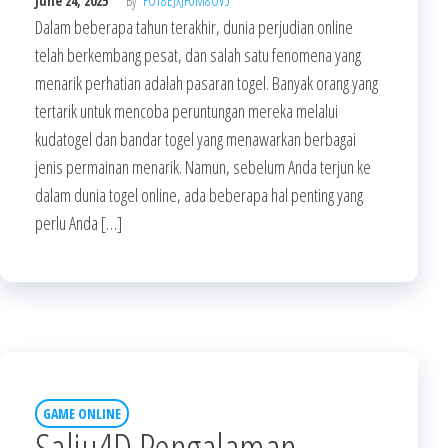
June 24, 2025
By
FOT8EJXJF0M8OV5
Dalam beberapa tahun terakhir, dunia perjudian online
telah berkembang pesat, dan salah satu fenomena yang
menarik perhatian adalah pasaran togel. Banyak orang yang
tertarik untuk mencoba peruntungan mereka melalui
kudatogel dan bandar togel yang menawarkan berbagai
jenis permainan menarik. Namun, sebelum Anda terjun ke
dalam dunia togel online, ada beberapa hal penting yang
perlu Anda […]
GAME ONLINE
Salju4D Pengalaman