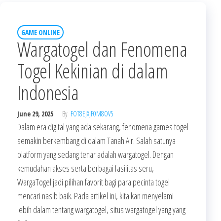
GAME ONLINE
Wargatogel dan Fenomena
Togel Kekinian di dalam
Indonesia
June 29, 2025
By
FOT8EJXJF0M8OV5
Dalam era digital yang ada sekarang, fenomena games togel
semakin berkembang di dalam Tanah Air. Salah satunya
platform yang sedang tenar adalah wargatogel. Dengan
kemudahan akses serta berbagai fasilitas seru,
WargaTogel jadi pilihan favorit bagi para pecinta togel
mencari nasib baik. Pada artikel ini, kita kan menyelami
lebih dalam tentang wargatogel, situs wargatogel yang yang