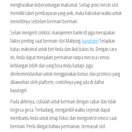
menghasilkan keberuntungan maksimal. Setiap jenis mesin slot
memiliki tabel pembayaran yang unik, maka habiskan waktu untuk
menelitinya sebelum bermain bermain.
Selain mengerti simbol, manajemen bankroll juga merupakan
faktor penting saat bermain slot Mahjong.
kayutogel
Tetapkan
batas maksimal untuk bet Anda dan ikuti batas itu. Dengan cara
ini, Anda dapat menjalani permainan tanpa merasa cemas
kehilangan lebih dari yang bisa Anda hadapi. Juga
direkomendasikan untuk menggunakan bonus dan promosi yang
ditawarkan oleh platform, contohnya yang ada di daftar
kayutogel.
Pada akhirnya, cobalah untuk bermain dengan sabar dan tidak
tergesa-gesa. Terkadang, mengambil waktu sejenak dapat
membantu Anda untuk tetap fokus dan mengontrol emosi saat
bermain. Perlu diingat bahwa permainan, termasuk slot