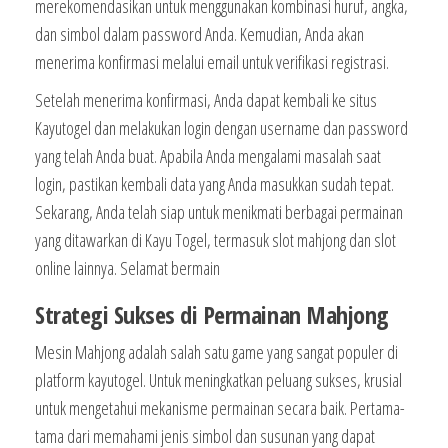
merekomendasikan untuk menggunakan kombinasi huruf, angka,
dan simbol dalam password Anda. Kemudian, Anda akan
menerima konfirmasi melalui email untuk verifikasi registrasi.
Setelah menerima konfirmasi, Anda dapat kembali ke situs
Kayutogel dan melakukan login dengan username dan password
yang telah Anda buat. Apabila Anda mengalami masalah saat
login, pastikan kembali data yang Anda masukkan sudah tepat.
Sekarang, Anda telah siap untuk menikmati berbagai permainan
yang ditawarkan di Kayu Togel, termasuk slot mahjong dan slot
online lainnya. Selamat bermain
Strategi Sukses di Permainan Mahjong
Mesin Mahjong adalah salah satu game yang sangat populer di
platform kayutogel. Untuk meningkatkan peluang sukses, krusial
untuk mengetahui mekanisme permainan secara baik. Pertama-
tama dari memahami jenis simbol dan susunan yang dapat