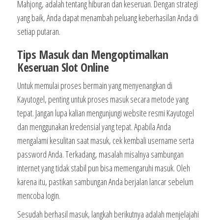
Mahjong, adalah tentang hiburan dan keseruan. Dengan strategi
yang baik, Anda dapat menambah peluang keberhasilan Anda di
setiap putaran.
Tips Masuk dan Mengoptimalkan
Keseruan Slot Online
Untuk memulai proses bermain yang menyenangkan di
Kayutogel, penting untuk proses masuk secara metode yang
tepat. Jangan lupa kalian mengunjungi website resmi Kayutogel
dan menggunakan kredensial yang tepat. Apabila Anda
mengalami kesulitan saat masuk, cek kembali username serta
password Anda. Terkadang, masalah misalnya sambungan
internet yang tidak stabil pun bisa memengaruhi masuk. Oleh
karena itu, pastikan sambungan Anda berjalan lancar sebelum
mencoba login.
Sesudah berhasil masuk, langkah berikutnya adalah menjelajahi