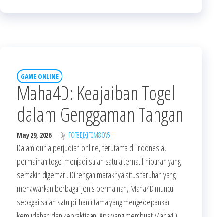
GAME ONLINE
Maha4D: Keajaiban Togel
dalam Genggaman Tangan
May 29, 2026
By
FOT8EJXJF0M8OV5
Dalam dunia perjudian online, terutama di Indonesia,
permainan togel menjadi salah satu alternatif hiburan yang
semakin digemari. Di tengah maraknya situs taruhan yang
menawarkan berbagai jenis permainan, Maha4D muncul
sebagai salah satu pilihan utama yang mengedepankan
kemudahan dan kepraktisan. Apa yang membuat Maha4D