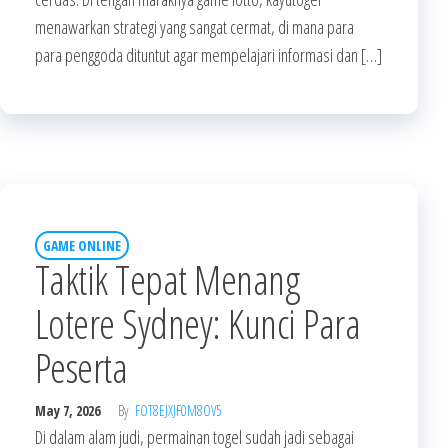
menawarkan strategi yang sangat cermat, di mana para
para penggoda dituntut agar mempelajari informasi dan […]
GAME ONLINE
Taktik Tepat Menang
Lotere Sydney: Kunci Para
Peserta
May 7, 2026
By
FOT8EJXJF0M8OV5
Di dalam alam judi, permainan togel sudah jadi sebagai