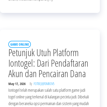
GAME ONLINE
Petunjuk Utuh Platform
Iontogel: Dari Pendaftaran
Akun dan Pencairan Dana
May 17, 2026
By
FOT8EJXJF0M8OV5
Iontogel telah merupakan salah satu platform game judi
togel online yang terkenal di kalangan pecinta judi. Dibekali
dengan beraneka opsi permainan dan sistem yang mudah