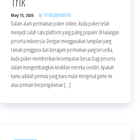
Trik
May 15, 2026
By
FOT8EJXJF0M8OV5
Dalam alam permainan poker online, kuda poker telah
menjadi salah satu platform yang paling populer di kalangan
peserta Indonesia. Dengan menggunakan tampilan yang
ramah pengguna dan beragam permainan yang tersedia,
kuda poker memberikan kesempatan besar bagi peserta
dalam mengembangkan keahlian mereka sendiri. Apakah
kamu adalah pemula yang baru mulai mengenal game ini
atau pemain berpengalaman […]