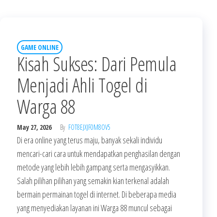
GAME ONLINE
Kisah Sukses: Dari Pemula
Menjadi Ahli Togel di
Warga 88
May 27, 2026
By
FOT8EJXJF0M8OV5
Di era online yang terus maju, banyak sekali individu
mencari-cari cara untuk mendapatkan penghasilan dengan
metode yang lebih lebih gampang serta mengasyikkan.
Salah pilihan pilihan yang semakin kian terkenal adalah
bermain permainan togel di internet. Di beberapa media
yang menyediakan layanan ini Warga 88 muncul sebagai