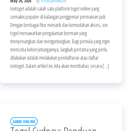
May 26, 2026
By
FOT8EJXJF0M8OV5
Iontogel adalah salah satu platform togel online yang
semakin populer di kalangan penggemar permainan judi.
Dengan berbagai fitur menarik dan kemudahan akses, ion
togel menawarkan pengalaman bermain yang
menyenangkan dan menguntungkan. Bagi pemula yang ingin
mencoba keberuntungannya, langkah pertama yang perlu
dilakukan adalah melakukan pendaftaran atau daftar
iontogel. Dalam artikel ini, kita akan membahas secara […]
GAME ONLINE