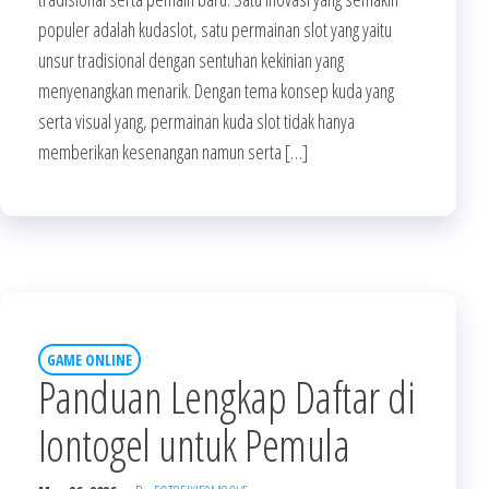
populer adalah kudaslot, satu permainan slot yang yaitu
unsur tradisional dengan sentuhan kekinian yang
menyenangkan menarik. Dengan tema konsep kuda yang
serta visual yang, permainan kuda slot tidak hanya
memberikan kesenangan namun serta […]
GAME ONLINE
Panduan Lengkap Daftar di
Iontogel untuk Pemula