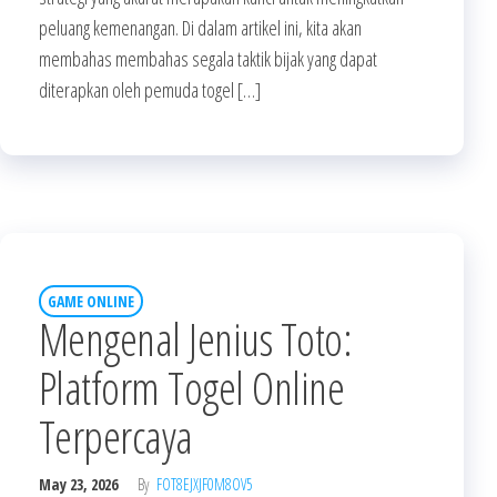
peluang kemenangan. Di dalam artikel ini, kita akan
membahas membahas segala taktik bijak yang dapat
diterapkan oleh pemuda togel […]
GAME ONLINE
Mengenal Jenius Toto:
Platform Togel Online
Terpercaya
May 23, 2026
By
FOT8EJXJF0M8OV5