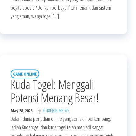
begitu spesial? Dengan berbagai fitur menarik dan sistem
yang aman, warga togel […]
GAME ONLINE
Kuda Togel: Menggali
Potensi Menang Besar!
May 28, 2026
By
FOT8EJXJF0M8OV5
Dalam dunia perjudian online yang semakin berkembang,
istilah Kudatogel dan kuda togel telah menjadi sangat
populer di kalangan para pemain. Kedua istilah ini merujuk