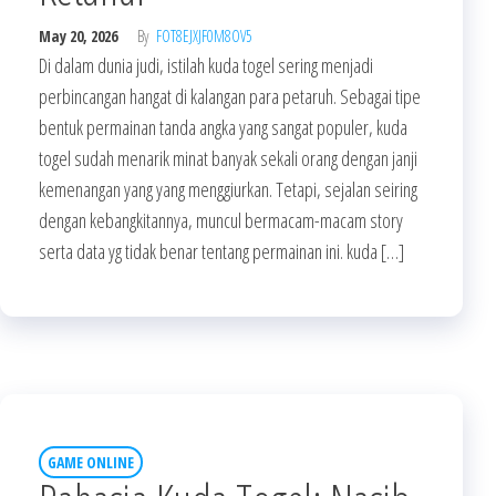
May 20, 2026
By
FOT8EJXJF0M8OV5
Di dalam dunia judi, istilah kuda togel sering menjadi
perbincangan hangat di kalangan para petaruh. Sebagai tipe
bentuk permainan tanda angka yang sangat populer, kuda
togel sudah menarik minat banyak sekali orang dengan janji
kemenangan yang yang menggiurkan. Tetapi, sejalan seiring
dengan kebangkitannya, muncul bermacam-macam story
serta data yg tidak benar tentang permainan ini. kuda […]
GAME ONLINE