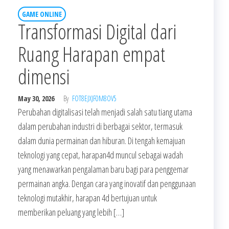
GAME ONLINE
Transformasi Digital dari
Ruang Harapan empat
dimensi
May 30, 2026
By
FOT8EJXJF0M8OV5
Perubahan digitalisasi telah menjadi salah satu tiang utama
dalam perubahan industri di berbagai sektor, termasuk
dalam dunia permainan dan hiburan. Di tengah kemajuan
teknologi yang cepat, harapan4d muncul sebagai wadah
yang menawarkan pengalaman baru bagi para penggemar
permainan angka. Dengan cara yang inovatif dan penggunaan
teknologi mutakhir, harapan 4d bertujuan untuk
memberikan peluang yang lebih […]