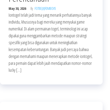
May 30, 2026
By
FOT8EJXJF0M8OV5
Iontogel telah jadi tema yang menarik perhatiannya banyak
individu, khususnya bagi mereka yang menyukai game
numerikal. Di alam permainan togel, terminologi ini acap
dipakai guna menggambarkan metode maupun strategi
spesifik yang bisa digunakan untuk meningkatkan
kesempatan keberuntungan. Banyak judi percaya bahwa
dengan memahami maupun menerapkan metode iontogel,
para pemain dapat lebih jauh mendapatkan nomor-nomor
lucky […]