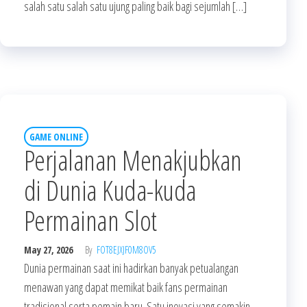
salah satu salah satu ujung paling baik bagi sejumlah […]
GAME ONLINE
Perjalanan Menakjubkan
di Dunia Kuda-kuda
Permainan Slot
May 27, 2026
By
FOT8EJXJF0M8OV5
Dunia permainan saat ini hadirkan banyak petualangan
menawan yang dapat memikat baik fans permainan
tradisional serta pemain baru. Satu inovasi yang semakin