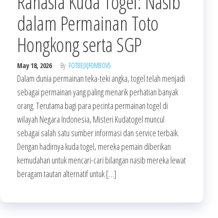
Rahasia Kuda Togel: Nasib
dalam Permainan Toto
Hongkong serta SGP
May 18, 2026
By
FOT8EJXJF0M8OV5
Dalam dunia permainan teka-teki angka, togel telah menjadi
sebagai permainan yang paling menarik perhatian banyak
orang. Terutama bagi para pecinta permainan togel di
wilayah Negara Indonesia, Misteri Kudatogel muncul
sebagai salah satu sumber informasi dan service terbaik.
Dengan hadirnya kuda togel, mereka pemain diberikan
kemudahan untuk mencari-cari bilangan nasib mereka lewat
beragam tautan alternatif untuk […]