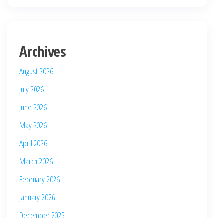
Archives
August 2026
July 2026
June 2026
May 2026
April 2026
March 2026
February 2026
January 2026
December 2025