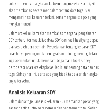
untuk menentukan angka-angka beruntung mereka. Hari ini, kita
akan membahas secara mendalam tentang data togel SDY,
mengamati hasil keluaran terkini, serta menganalisis pola yang
mungkin muncul.
Dalam artikel ini, kami akan membahas mengenai pengeluaran
SDY terbaru, termasuk live draw SDY dan hasil-hasil yang dapat
diakses oleh para pemain. Pengetahuan tentang keluaran SDY
tidak hanya penting untuk meningkatkan peluang menang, tetapi
juga bermanfaat untuk memahami bagaimana togel Sidney
beroperasi. Mari kita eksplorasi lebih jauh tentang data dan hasil
togel Sidney hari ini, serta apa yang bisa kita pelajari dari angka-
angka tersebut.
Analisis Keluaran SDY
Dalam dunia togel, analisis keluaran SDY memainkan peran yang
sangat penting untuk para pemain dan penggemar togel. Setiap