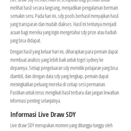
melihat hasil secara langsung, menjadikan pengalaman bermain
semakin seru. Pada hari ini, sdy pools berhasil menyajikan hasil
yang transparan dan mudah diakses. Hasil ini tentunya menjadi
acuan bagi mereka yang ingin mengetahui sdy prize atau hadiah
yang bisa didapat.
Dengan hasil yang keluar hari ini, diharapkan para pemain dapat
membuat analisis yang lebih baik untuk togel sydney ke
depannya. Setiap pengeluaran sdy memiliki pelajaran yang bisa
diambil, dan dengan data sdy yang lengkap, pemain dapat
meningkatkan peluang mereka di setiap sesi permainan.
Pastikan untuk terus mengikuti hasil terbaru dan jangan lewatkan
informasi penting selanjutnya.
Informasi Live Draw SDY
Live draw SDY merupakan momen yang ditunggu-tunggu oleh