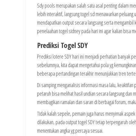
Sdy pools merupakan salah satu asal penting dalam men
lebih interaktif, langsung togel sd menawarkan peluang
mendapatkan output secara langsung serta mengambil kepu
penelaahan togel sidney pada hari ini agar kalian bisa
Prediksi Togel SDY
Prediksi lotere SDY hari ini menjadi perhatian banyak 
sebelumnya, kita dapat mengetahui pola yg kemungkinan t
beberapa pertandingan terakhir menunjukkan tren terte
Di samping menganalisis informasi masa lalu, keaktifan p
petaruh bisa melihat hasil undian secara langsung dan 
membagikan ramalan dan saran di berbagai forum, maka 
Tidak kalah sepele, pemain juga harus menyimak aspek k
dilakukan, pada output togel SDY tetap terpengaruh oleh
menentukan angka yg percaya sesuai.