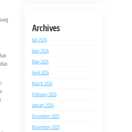
luang
Archives
July 2026
June 2026
ukan
May 2026
ndian
April 2026
i
March 2026
n
February 2026
m
January 2026
December 2025
November 2025