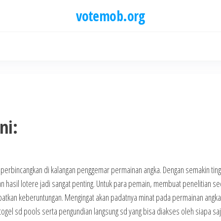
votemob.org
ni:
 diperbincangkan di kalangan penggemar permainan angka. Dengan semakin ting
n hasil lotere jadi sangat penting. Untuk para pemain, membuat penelitian se
kan keberuntungan. Mengingat akan padatnya minat pada permainan angka
 togel sd pools serta pengundian langsung sd yang bisa diakses oleh siapa saj