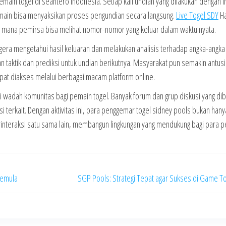
emain togel di seantero Indonesia. Setiap kali undian yang dilakukan dengan l
main bisa menyaksikan proses pengundian secara langsung.
Live Togel SDY
Ha
 di mana pemirsa bisa melihat nomor-nomor yang keluar dalam waktu nyata.
gera mengetahui hasil keluaran dan melakukan analisis terhadap angka-angka
 taktik dan prediksi untuk undian berikutnya. Masyarakat pun semakin antus
apat diakses melalui berbagai macam platform online.
gai wadah komunitas bagi pemain togel. Banyak forum dan grup diskusi yang di
i terkait. Dengan aktivitas ini, para penggemar togel sidney pools bukan hany
rinteraksi satu sama lain, membangun lingkungan yang mendukung bagi para p
Pemula
SGP Pools: Strategi Tepat agar Sukses di Game T