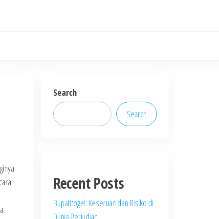
Search
Search
ginya
Recent Posts
cara
Bupatitogel: Keseruan dan Risiko di
a.
Dunia Perjudian