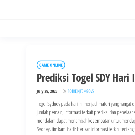
Skip
to
the
content
GAME ONLINE
Prediksi Togel SDY Hari I
July 28, 2025
By
FOT8EJXJF0M8OV5
Togel Sydney pada hari ini menjadi materi yang hangat
jumlah pemain, informasi terkait prediksi dan penelaaha
mendalam dapat menambah kesempatan untuk mendapat
Sydney, tim kami hadir berikan informasi terkini tentang