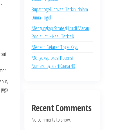
an
Bupatitogel: Inovasi Terkini dalam
Dunia Togel
Mengungkap Strategi Jitu di Macau
Pools untuk Hasil Terbaik
Meneliti Sejarah Togel Kayu
tput
Mengeksplorasi Potensi
Numerologi dari Kuasa 4D
mor.
ebut,
 juga
Recent Comments
a
No comments to show.