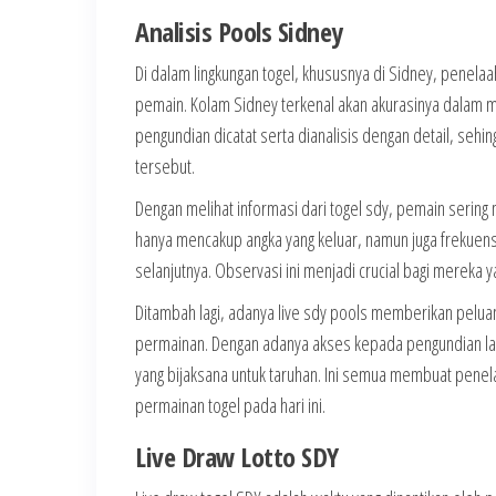
Analisis Pools Sidney
Di dalam lingkungan togel, khususnya di Sidney, penela
pemain. Kolam Sidney terkenal akan akurasinya dalam m
pengundian dicatat serta dianalisis dengan detail, seh
tersebut.
Dengan melihat informasi dari togel sdy, pemain sering
hanya mencakup angka yang keluar, namun juga frekuen
selanjutnya. Observasi ini menjadi crucial bagi mereka
Ditambah lagi, adanya live sdy pools memberikan pelua
permainan. Dengan adanya akses kepada pengundian lang
yang bijaksana untuk taruhan. Ini semua membuat pen
permainan togel pada hari ini.
Live Draw Lotto SDY