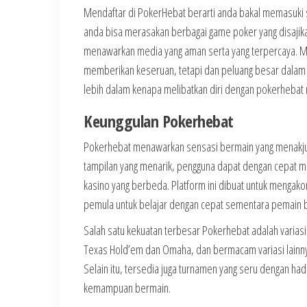
Mendaftar di PokerHebat berarti anda bakal memasuki s
anda bisa merasakan berbagai game poker yang disajikan
menawarkan media yang aman serta yang terpercaya. Me
memberikan keseruan, tetapi dan peluang besar dalam
lebih dalam kenapa melibatkan diri dengan pokerhebat 
Keunggulan Pokerhebat
Pokerhebat menawarkan sensasi bermain yang menakjub
tampilan yang menarik, pengguna dapat dengan cepat me
kasino yang berbeda. Platform ini dibuat untuk menga
pemula untuk belajar dengan cepat sementara pemain b
Salah satu kekuatan terbesar Pokerhebat adalah varia
Texas Hold’em dan Omaha, dan bermacam variasi lainny
Selain itu, tersedia juga turnamen yang seru dengan h
kemampuan bermain.