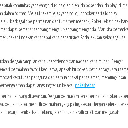
ebuah komunitas yang yang didukung oleh oleh idn poker dan idn play, di m
 dalam format. Melalui rekam jejak yang solid, idnpoker serta idnplay
lalui berbagai tipe permainan dan turnamen menarik, PokerHebat tidak han
 mendapat kemenangan yang menggiurkan yang menggoda. Mari kita perhatik
merupakan tindakan yang tepat yang seharusnya Anda lakukan sekarang juga.
kan dengan tampilan yang user-friendly dan navigasi yang mudah. Dengan
ncari permainan favorit keduanya, apakah itu poker, bet olahraga, atau gam
komodasi kebutuhan pengguna dari semua tingkat pengalaman, memungkinkan
erpengalaman dapat langsung terjun ke aksi.
pokerhebat
si permainan yang ditawarkan. Dengan bermacam jenis permainan poker seper
a, pemain dapat memilih permainan yang paling sesuai dengan selera merek
adiah besar, memberikan peluang lebih untuk meraih profit dan mengasah