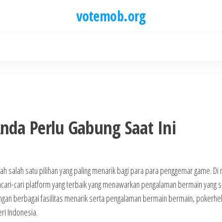
votemob.org
da Perlu Gabung Saat Ini
h salah satu pilihan yang paling menarik bagi para para penggemar game. Di 
mencari-cari platform yang terbaik yang menawarkan pengalaman bermain yang s
Dengan berbagai fasilitas menarik serta pengalaman bermain bermain, pokerhe
ri Indonesia.