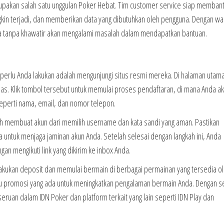
rupakan salah satu unggulan Poker Hebat. Tim customer service siap memban
in terjadi, dan memberikan data yang dibutuhkan oleh pengguna. Dengan wa
ja tanpa khawatir akan mengalami masalah dalam mendapatkan bantuan.
perlu Anda lakukan adalah mengunjungi situs resmi mereka. Di halaman utama
as. Klik tombol tersebut untuk memulai proses pendaftaran, di mana Anda a
perti nama, email, dan nomor telepon.
lah membuat akun dari memilih username dan kata sandi yang aman. Pastikan
a untuk menjaga jaminan akun Anda. Setelah selesai dengan langkah ini, Anda
an mengikuti link yang dikirim ke inbox Anda.
elakukan deposit dan memulai bermain di berbagai permainan yang tersedia o
au promosi yang ada untuk meningkatkan pengalaman bermain Anda. Dengan 
eruan dalam IDN Poker dan platform terkait yang lain seperti IDN Play dan