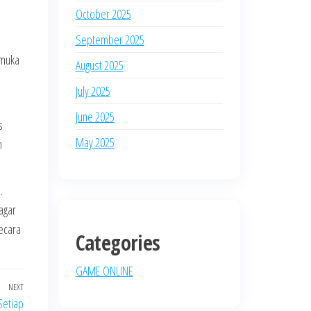
October 2025
September 2025
rmuka
August 2025
July 2025
June 2025
s
May 2025
n
.
agar
ecara
Categories
GAME ONLINE
NEXT
Next
Setiap
Post