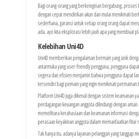
Bagi orang-orang yang berkeinginan bergabung, proses b
dengan cepat mendirikan akun dan mulai menikmati berba
sederhana, garansi untuk setiap orang orang dapat me
ada, ayo kita eksplorasi lebih jauh apa yang membuat p
Kelebihan Uni4D
Uni4D memberikan pengalaman bermain yang unik dengan
antarmuka yang user-friendly pengguna, pengguna dapat
segera dan efisien menjamin bahwa pengguna dapat lan
tersendiri bagi pemain yang ingin menikmati permainan
Platform Uni4D juga dikenal dengan sistem keamanan ya
perdagangan keuangan anggota dilindungi dengan aman. 
memelihara kerahasiaan dan keamanan informasi denga
perasaan keyakinan anggota dalam memanfaatkan fitur 
Tak hanya itu, adanya layanan pelanggan yang tanggap m