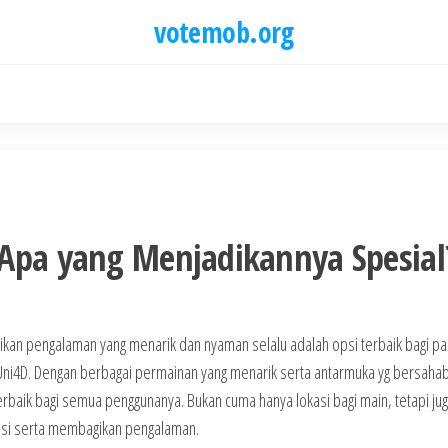
votemob.org
 Apa yang Menjadikannya Spesial
kan pengalaman yang menarik dan nyaman selalu adalah opsi terbaik bagi pa
tu Uni4D. Dengan berbagai permainan yang menarik serta antarmuka yg bersaha
aik bagi semua penggunanya. Bukan cuma hanya lokasi bagi main, tetapi ju
asi serta membagikan pengalaman.