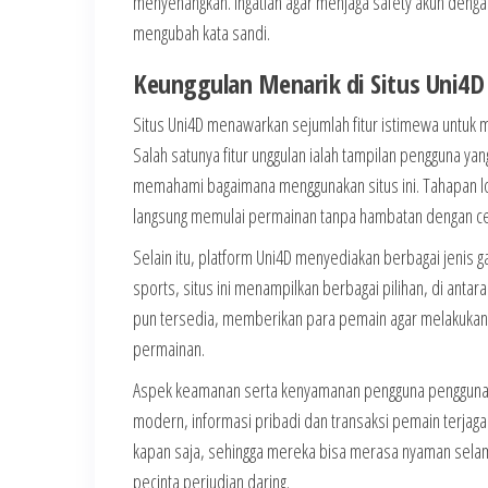
menyenangkan. Ingatlah agar menjaga safety akun dengan
mengubah kata sandi.
Keunggulan Menarik di Situs Uni4D
Situs Uni4D menawarkan sejumlah fitur istimewa untuk 
Salah satunya fitur unggulan ialah tampilan pengguna yan
memahami bagaimana menggunakan situs ini. Tahapan lo
langsung memulai permainan tanpa hambatan dengan ce
Selain itu, platform Uni4D menyediakan berbagai jenis 
sports, situs ini menampilkan berbagai pilihan, di an
pun tersedia, memberikan para pemain agar melakukan
permainan.
Aspek keamanan serta kenyamanan pengguna pengguna j
modern, informasi pribadi dan transaksi pemain terjaga
kapan saja, sehingga mereka bisa merasa nyaman selama
pecinta perjudian daring.