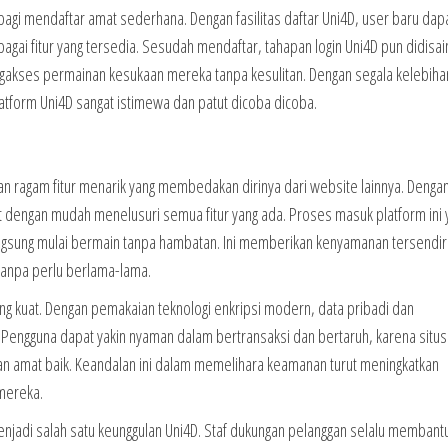
agi mendaftar amat sederhana. Dengan fasilitas daftar Uni4D, user baru dap
gai fitur yang tersedia. Sesudah mendaftar, tahapan login Uni4D pun didisai
ngakses permainan kesukaan mereka tanpa kesulitan. Dengan segala kelebiha
latform Uni4D sangat istimewa dan patut dicoba dicoba.
 ragam fitur menarik yang membedakan dirinya dari website lainnya. Denga
 dengan mudah menelusuri semua fitur yang ada. Proses masuk platform ini 
gsung mulai bermain tanpa hambatan. Ini memberikan kenyamanan tersendir
 tanpa perlu berlama-lama.
ng kuat. Dengan pemakaian teknologi enkripsi modern, data pribadi dan
Pengguna dapat yakin nyaman dalam bertransaksi dan bertaruh, karena situs 
n amat baik. Keandalan ini dalam memelihara keamanan turut meningkatkan
mereka.
enjadi salah satu keunggulan Uni4D. Staf dukungan pelanggan selalu membant