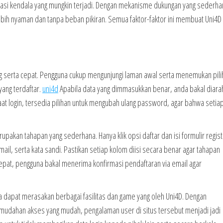
asi kendala yang mungkin terjadi. Dengan mekanisme dukungan yang sederha
bih nyaman dan tanpa beban pikiran. Semua faktor-faktor ini membuat Uni4D
g serta cepat. Pengguna cukup mengunjungi laman awal serta menemukan pili
yang terdaftar.
uni4d
Apabila data yang dimmasukkan benar, anda bakal diara
aat login, tersedia pilihan untuk mengubah ulang password, agar bahwa setia
erupakan tahapan yang sederhana. Hanya klik opsi daftar dan isi formulir regist
il, serta kata sandi. Pastikan setiap kolom diisi secara benar agar tahapan
cepat, pengguna bakal menerima konfirmasi pendaftaran via email agar
a dapat merasakan berbagai fasilitas dan game yang oleh Uni4D. Dengan
udahan akses yang mudah, pengalaman user di situs tersebut menjadi jadi