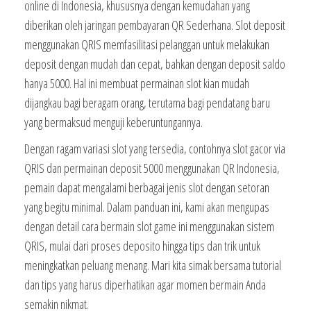
online di Indonesia, khususnya dengan kemudahan yang
diberikan oleh jaringan pembayaran QR Sederhana. Slot deposit
menggunakan QRIS memfasilitasi pelanggan untuk melakukan
deposit dengan mudah dan cepat, bahkan dengan deposit saldo
hanya 5000. Hal ini membuat permainan slot kian mudah
dijangkau bagi beragam orang, terutama bagi pendatang baru
yang bermaksud menguji keberuntungannya.
Dengan ragam variasi slot yang tersedia, contohnya slot gacor via
QRIS dan permainan deposit 5000 menggunakan QR Indonesia,
pemain dapat mengalami berbagai jenis slot dengan setoran
yang begitu minimal. Dalam panduan ini, kami akan mengupas
dengan detail cara bermain slot game ini menggunakan sistem
QRIS, mulai dari proses deposito hingga tips dan trik untuk
meningkatkan peluang menang. Mari kita simak bersama tutorial
dan tips yang harus diperhatikan agar momen bermain Anda
semakin nikmat.