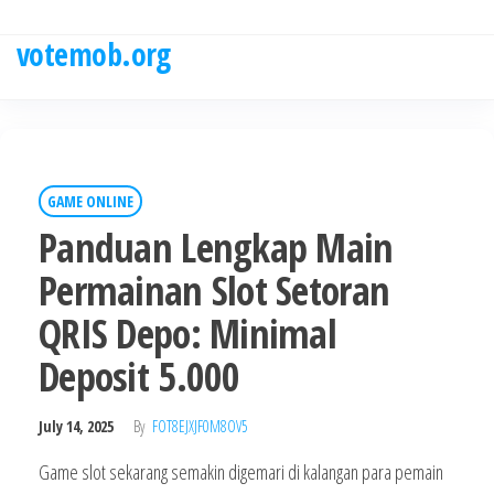
Skip
to
votemob.org
the
content
GAME ONLINE
Panduan Lengkap Main
Permainan Slot Setoran
QRIS Depo: Minimal
Deposit 5.000
July 14, 2025
By
FOT8EJXJF0M8OV5
Game slot sekarang semakin digemari di kalangan para pemain