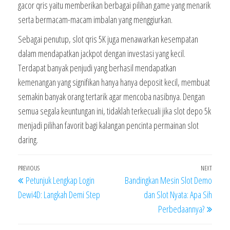
gacor qris yaitu memberikan berbagai pilihan game yang menarik
serta bermacam-macam imbalan yang menggiurkan.
Sebagai penutup, slot qris 5K juga menawarkan kesempatan
dalam mendapatkan jackpot dengan investasi yang kecil.
Terdapat banyak penjudi yang berhasil mendapatkan
kemenangan yang signifikan hanya hanya deposit kecil, membuat
semakin banyak orang tertarik agar mencoba nasibnya. Dengan
semua segala keuntungan ini, tidaklah terkecuali jika slot depo 5k
menjadi pilihan favorit bagi kalangan pencinta permainan slot
daring.
Post
Previous
PREVIOUS
NEXT
Next
Petunjuk Lengkap Login
Bandingkan Mesin Slot Demo
navigation
Post
Post
Dewi4D: Langkah Demi Step
dan Slot Nyata: Apa Sih
Perbedaannya?