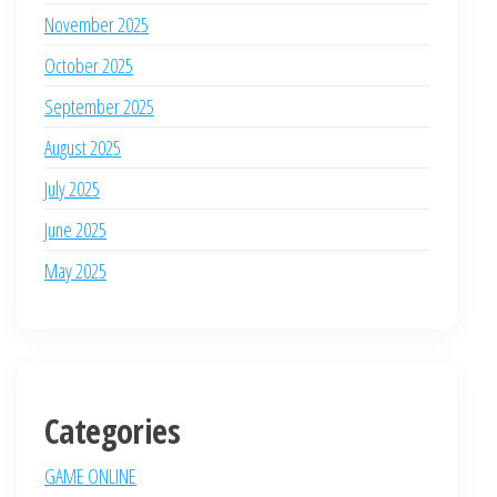
November 2025
October 2025
September 2025
August 2025
July 2025
June 2025
May 2025
Categories
GAME ONLINE