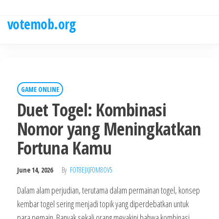
Skip
to
votemob.org
the
content
GAME ONLINE
Duet Togel: Kombinasi
Nomor yang Meningkatkan
Fortuna Kamu
June 14, 2026
By
FOT8EJXJF0M8OV5
Dalam alam perjudian, terutama dalam permainan togel, konsep
kembar togel sering menjadi topik yang diperdebatkan untuk
para pemain. Banyak sekali orang meyakini bahwa kombinasi