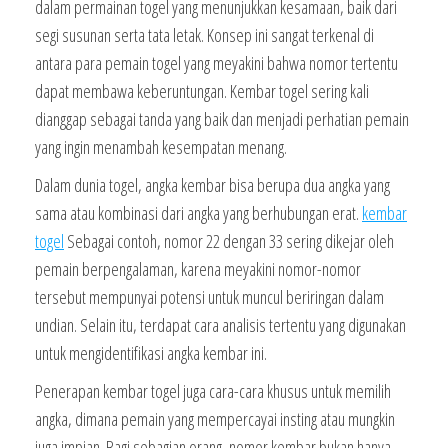
dalam permainan togel yang menunjukkan kesamaan, baik dari
segi susunan serta tata letak. Konsep ini sangat terkenal di
antara para pemain togel yang meyakini bahwa nomor tertentu
dapat membawa keberuntungan. Kembar togel sering kali
dianggap sebagai tanda yang baik dan menjadi perhatian pemain
yang ingin menambah kesempatan menang.
Dalam dunia togel, angka kembar bisa berupa dua angka yang
sama atau kombinasi dari angka yang berhubungan erat.
kembar
togel
Sebagai contoh, nomor 22 dengan 33 sering dikejar oleh
pemain berpengalaman, karena meyakini nomor-nomor
tersebut mempunyai potensi untuk muncul beriringan dalam
undian. Selain itu, terdapat cara analisis tertentu yang digunakan
untuk mengidentifikasi angka kembar ini.
Penerapan kembar togel juga cara-cara khusus untuk memilih
angka, dimana pemain yang mempercayai insting atau mungkin
juga impian. Bagi sebagian orang, nomor kembar bukan hanya