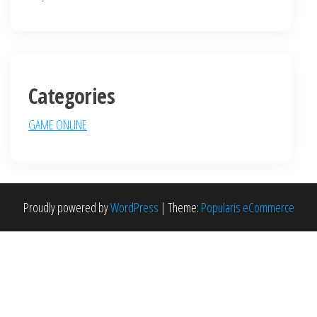
Categories
GAME ONLINE
Proudly powered by
WordPress
|
Theme:
Popularis eCommerce