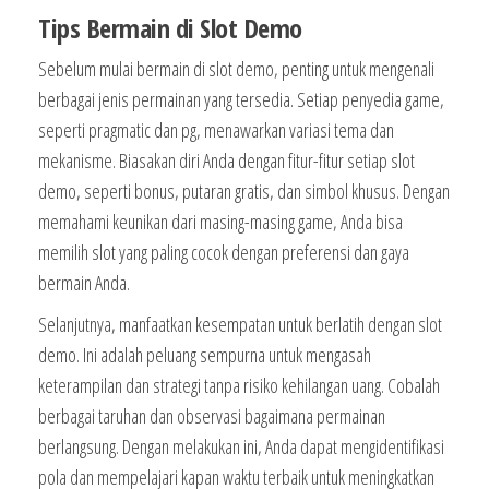
Tips Bermain di Slot Demo
Sebelum mulai bermain di slot demo, penting untuk mengenali
berbagai jenis permainan yang tersedia. Setiap penyedia game,
seperti pragmatic dan pg, menawarkan variasi tema dan
mekanisme. Biasakan diri Anda dengan fitur-fitur setiap slot
demo, seperti bonus, putaran gratis, dan simbol khusus. Dengan
memahami keunikan dari masing-masing game, Anda bisa
memilih slot yang paling cocok dengan preferensi dan gaya
bermain Anda.
Selanjutnya, manfaatkan kesempatan untuk berlatih dengan slot
demo. Ini adalah peluang sempurna untuk mengasah
keterampilan dan strategi tanpa risiko kehilangan uang. Cobalah
berbagai taruhan dan observasi bagaimana permainan
berlangsung. Dengan melakukan ini, Anda dapat mengidentifikasi
pola dan mempelajari kapan waktu terbaik untuk meningkatkan