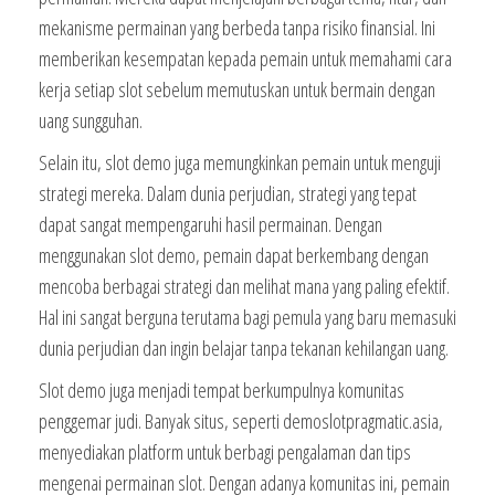
mekanisme permainan yang berbeda tanpa risiko finansial. Ini
memberikan kesempatan kepada pemain untuk memahami cara
kerja setiap slot sebelum memutuskan untuk bermain dengan
uang sungguhan.
Selain itu, slot demo juga memungkinkan pemain untuk menguji
strategi mereka. Dalam dunia perjudian, strategi yang tepat
dapat sangat mempengaruhi hasil permainan. Dengan
menggunakan slot demo, pemain dapat berkembang dengan
mencoba berbagai strategi dan melihat mana yang paling efektif.
Hal ini sangat berguna terutama bagi pemula yang baru memasuki
dunia perjudian dan ingin belajar tanpa tekanan kehilangan uang.
Slot demo juga menjadi tempat berkumpulnya komunitas
penggemar judi. Banyak situs, seperti demoslotpragmatic.asia,
menyediakan platform untuk berbagi pengalaman dan tips
mengenai permainan slot. Dengan adanya komunitas ini, pemain