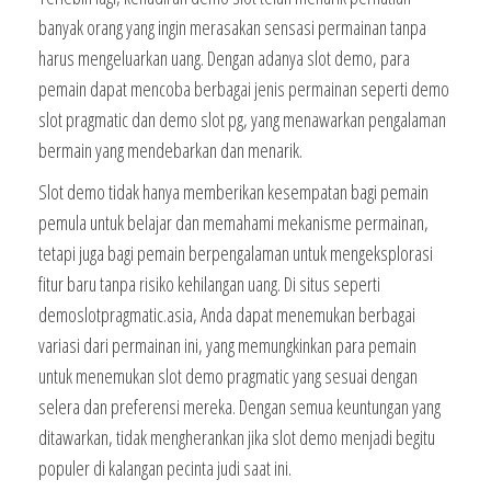
banyak orang yang ingin merasakan sensasi permainan tanpa
harus mengeluarkan uang. Dengan adanya slot demo, para
pemain dapat mencoba berbagai jenis permainan seperti demo
slot pragmatic dan demo slot pg, yang menawarkan pengalaman
bermain yang mendebarkan dan menarik.
Slot demo tidak hanya memberikan kesempatan bagi pemain
pemula untuk belajar dan memahami mekanisme permainan,
tetapi juga bagi pemain berpengalaman untuk mengeksplorasi
fitur baru tanpa risiko kehilangan uang. Di situs seperti
demoslotpragmatic.asia, Anda dapat menemukan berbagai
variasi dari permainan ini, yang memungkinkan para pemain
untuk menemukan slot demo pragmatic yang sesuai dengan
selera dan preferensi mereka. Dengan semua keuntungan yang
ditawarkan, tidak mengherankan jika slot demo menjadi begitu
populer di kalangan pecinta judi saat ini.