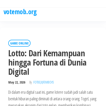
Skip
to
votemob.org
the
content
GAME ONLINE
Lotto: Dari Kemampuan
hingga Fortuna di Dunia
Digital
May 22, 2026
By
FOT8EJXJF0M8OV5
Di dalam era digital saat ini, game lotere sudah jadi salah satu
bentuk hiburan paling diminati di antara orang-orang. Togel, yang
merupakan akronim dari toto gelap, memberikan kombinasi