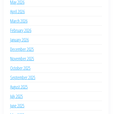
May 2026
April 2026
March 2026
February 2026
January 2026
December 2025
November 2025
October 2025
September 2025
August 2025
July 2025
June 2025