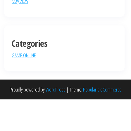
May 2025
Categories
GAME ONLINE
Proudly powered by
WordPress
|
Theme:
Popularis eCommerce