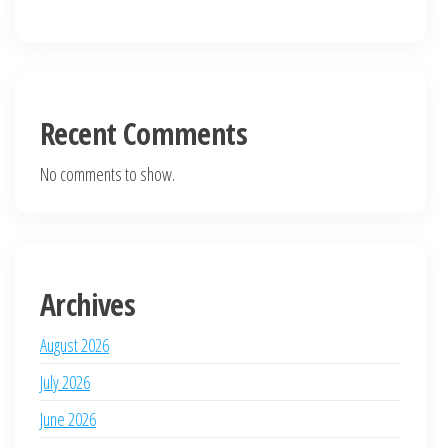
Recent Comments
No comments to show.
Archives
August 2026
July 2026
June 2026