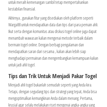
untuk meraih kemenangan sambil tetap mempertahankan
kestabilan finansial.
Akhirnya , gunakan fitur yang disediakan oleh platform seperti
Warga88 untuk mendapatkan data dan tips dari para pemain ahli.
Ikut serta dengan komunitas atau diskusi togel online juga dapat
menambah wawasan kalian mengenai metode terbaik dalam
bermain togel online. Dengan berbagi pengalaman dan
mendapatkan saran dari sesama , kalian akan lebih siap
menghadapi permainan dan mengembangkan kemampuan kalian
untuk jadi ahli togel.
Tips dan Trik Untuk Menjadi Pakar Togel
Menjadi ahli togel bukanlah semudah seperti yang Anda kira.
Tetapi, dengan segudang tips dan strategi yang tepat, Anda bisa
mengoptimalkan kemungkinan Anda dalam menang. Pertama,
krusial agar selalu melakukan riset mengenai angka-angka yang