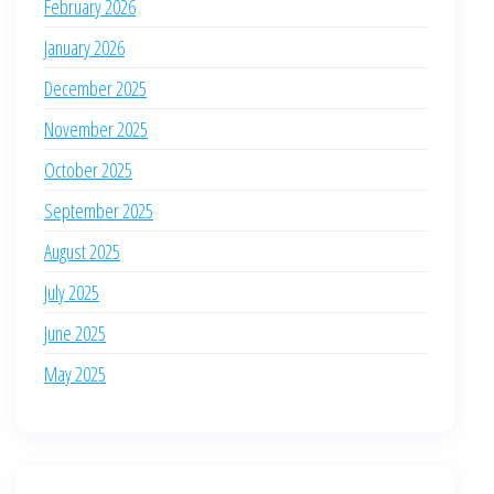
February 2026
January 2026
December 2025
November 2025
October 2025
September 2025
August 2025
July 2025
June 2025
May 2025