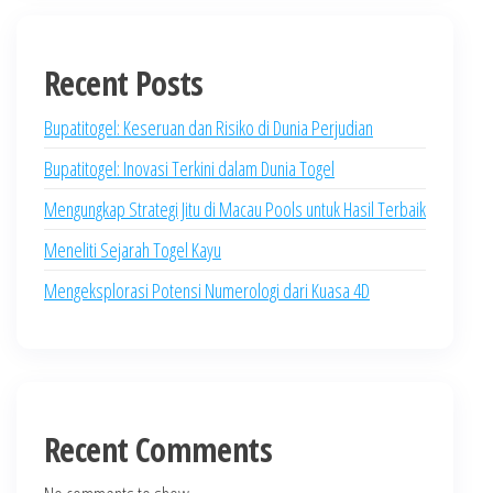
Recent Posts
Bupatitogel: Keseruan dan Risiko di Dunia Perjudian
Bupatitogel: Inovasi Terkini dalam Dunia Togel
Mengungkap Strategi Jitu di Macau Pools untuk Hasil Terbaik
Meneliti Sejarah Togel Kayu
Mengeksplorasi Potensi Numerologi dari Kuasa 4D
Recent Comments