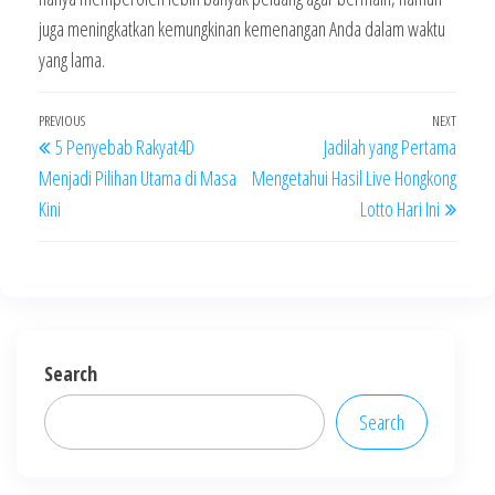
juga meningkatkan kemungkinan kemenangan Anda dalam waktu
yang lama.
Post
Previous
PREVIOUS
NEXT
Next
5 Penyebab Rakyat4D
Jadilah yang Pertama
navigation
Post
Post
Menjadi Pilihan Utama di Masa
Mengetahui Hasil Live Hongkong
Kini
Lotto Hari Ini
Search
Search