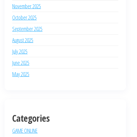
November 2025
October 2025
September 2025
August 2025
July 2025
June 2025
May 2025
Categories
GAME ONLINE