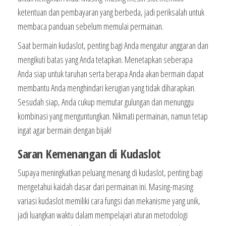
ketentuan dan pembayaran yang berbeda, jadi periksalah untuk
membaca panduan sebelum memulai permainan.
Saat bermain kudaslot, penting bagi Anda mengatur anggaran dan
mengikuti batas yang Anda tetapkan. Menetapkan seberapa
Anda siap untuk taruhan serta berapa Anda akan bermain dapat
membantu Anda menghindari kerugian yang tidak diharapkan.
Sesudah siap, Anda cukup memutar gulungan dan menunggu
kombinasi yang menguntungkan. Nikmati permainan, namun tetap
ingat agar bermain dengan bijak!
Saran Kemenangan di Kudaslot
Supaya meningkatkan peluang menang di kudaslot, penting bagi
mengetahui kaidah dasar dari permainan ini. Masing-masing
variasi kudaslot memiliki cara fungsi dan mekanisme yang unik,
jadi luangkan waktu dalam mempelajari aturan metodologi