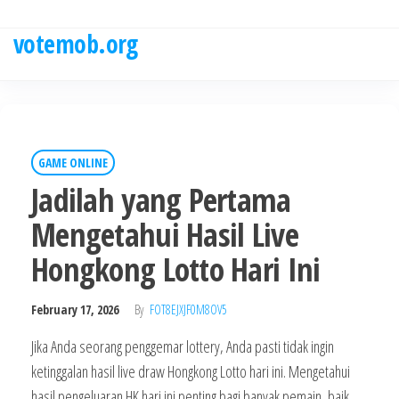
Skip
to
votemob.org
the
content
GAME ONLINE
Jadilah yang Pertama
Mengetahui Hasil Live
Hongkong Lotto Hari Ini
February 17, 2026
By
FOT8EJXJF0M8OV5
Jika Anda seorang penggemar lottery, Anda pasti tidak ingin
ketinggalan hasil live draw Hongkong Lotto hari ini. Mengetahui
hasil pengeluaran HK hari ini penting bagi banyak pemain, baik