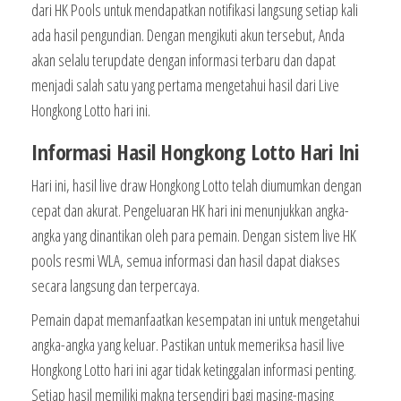
dari HK Pools untuk mendapatkan notifikasi langsung setiap kali
ada hasil pengundian. Dengan mengikuti akun tersebut, Anda
akan selalu terupdate dengan informasi terbaru dan dapat
menjadi salah satu yang pertama mengetahui hasil dari Live
Hongkong Lotto hari ini.
Informasi Hasil Hongkong Lotto Hari Ini
Hari ini, hasil live draw Hongkong Lotto telah diumumkan dengan
cepat dan akurat. Pengeluaran HK hari ini menunjukkan angka-
angka yang dinantikan oleh para pemain. Dengan sistem live HK
pools resmi WLA, semua informasi dan hasil dapat diakses
secara langsung dan terpercaya.
Pemain dapat memanfaatkan kesempatan ini untuk mengetahui
angka-angka yang keluar. Pastikan untuk memeriksa hasil live
Hongkong Lotto hari ini agar tidak ketinggalan informasi penting.
Setiap hasil memiliki makna tersendiri bagi masing-masing