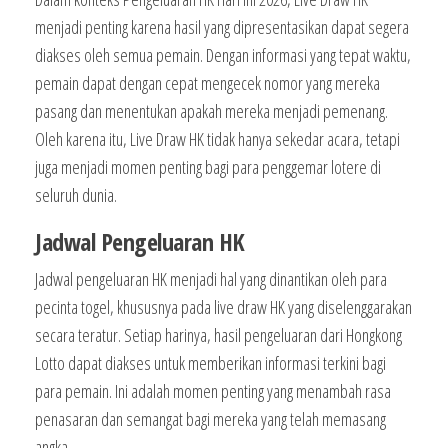
menjadi penting karena hasil yang dipresentasikan dapat segera
diakses oleh semua pemain. Dengan informasi yang tepat waktu,
pemain dapat dengan cepat mengecek nomor yang mereka
pasang dan menentukan apakah mereka menjadi pemenang.
Oleh karena itu, Live Draw HK tidak hanya sekedar acara, tetapi
juga menjadi momen penting bagi para penggemar lotere di
seluruh dunia.
Jadwal Pengeluaran HK
Jadwal pengeluaran HK menjadi hal yang dinantikan oleh para
pecinta togel, khususnya pada live draw HK yang diselenggarakan
secara teratur. Setiap harinya, hasil pengeluaran dari Hongkong
Lotto dapat diakses untuk memberikan informasi terkini bagi
para pemain. Ini adalah momen penting yang menambah rasa
penasaran dan semangat bagi mereka yang telah memasang
angka.