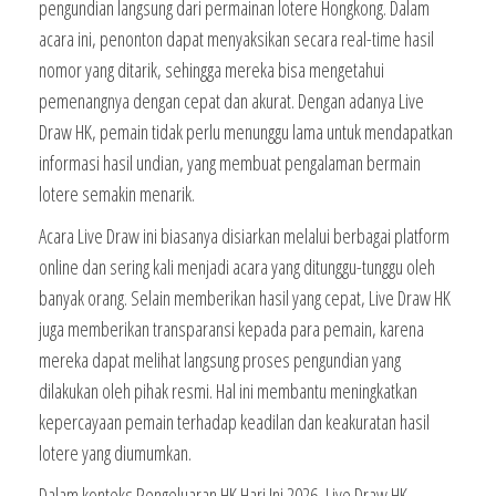
pengundian langsung dari permainan lotere Hongkong. Dalam
acara ini, penonton dapat menyaksikan secara real-time hasil
nomor yang ditarik, sehingga mereka bisa mengetahui
pemenangnya dengan cepat dan akurat. Dengan adanya Live
Draw HK, pemain tidak perlu menunggu lama untuk mendapatkan
informasi hasil undian, yang membuat pengalaman bermain
lotere semakin menarik.
Acara Live Draw ini biasanya disiarkan melalui berbagai platform
online dan sering kali menjadi acara yang ditunggu-tunggu oleh
banyak orang. Selain memberikan hasil yang cepat, Live Draw HK
juga memberikan transparansi kepada para pemain, karena
mereka dapat melihat langsung proses pengundian yang
dilakukan oleh pihak resmi. Hal ini membantu meningkatkan
kepercayaan pemain terhadap keadilan dan keakuratan hasil
lotere yang diumumkan.
Dalam konteks Pengeluaran HK Hari Ini 2026, Live Draw HK