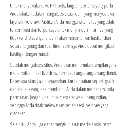
Untuk menyaksikan Live HK Pools, langkah pertama yang perlu
Anda lakukan adalah mengakses situs resmi yang menyediakan
layanan live draw. Pastikan Anda menggunakan situs yang telah
terverifikasi dan terpercaya untuk menghindari informasi yang
tidak valid. Biasanya, situs ini akan menampilkan hasil undian
secara langsung dan real-time, sehingga Anda dapat mengikuti
hasilnya dengan mudah.
Setelah mengakses situs, Anda akan menemukan tampilan yang
menampilkan hasil live draw, termasuk angka-angka yang diundi.
Beberapa situs juga menawarkan fitur tambahan seperti grafik
dan statistik yang bisa membantu Anda dalam memahami pola
permainan. Jangan lupa untuk mencatat waktu pengundian,
sehingga Anda tidak melewatkan setiap sesi live draw yang
diadakan.
Selain itu, Anda juga dapat mengikuti akun media sosial resmi