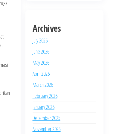
angka
Archives
at
July 2026
at
June 2026
May 2026
rmasi
April 2026
March 2026
erikan
February 2026
January 2026
December 2025
November 2025