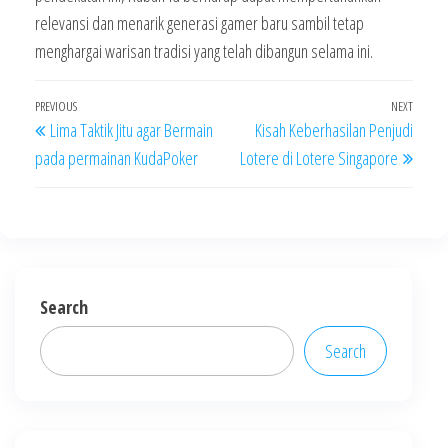
relevansi dan menarik generasi gamer baru sambil tetap
menghargai warisan tradisi yang telah dibangun selama ini.
Post
Previous
PREVIOUS
NEXT
Next
Lima Taktik Jitu agar Bermain
Kisah Keberhasilan Penjudi
navigation
Post
Post
pada permainan KudaPoker
Lotere di Lotere Singapore
Search
Search