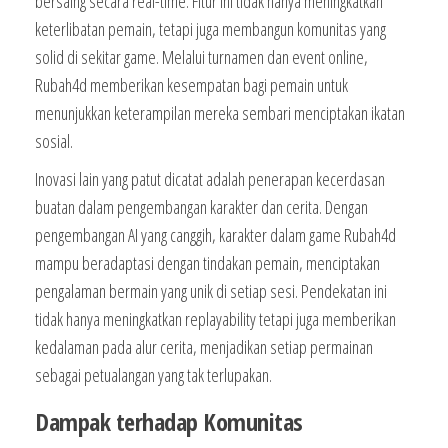
bersaing secara real-time. Fitur ini tidak hanya meningkatkan
keterlibatan pemain, tetapi juga membangun komunitas yang
solid di sekitar game. Melalui turnamen dan event online,
Rubah4d memberikan kesempatan bagi pemain untuk
menunjukkan keterampilan mereka sembari menciptakan ikatan
sosial.
Inovasi lain yang patut dicatat adalah penerapan kecerdasan
buatan dalam pengembangan karakter dan cerita. Dengan
pengembangan AI yang canggih, karakter dalam game Rubah4d
mampu beradaptasi dengan tindakan pemain, menciptakan
pengalaman bermain yang unik di setiap sesi. Pendekatan ini
tidak hanya meningkatkan replayability tetapi juga memberikan
kedalaman pada alur cerita, menjadikan setiap permainan
sebagai petualangan yang tak terlupakan.
Dampak terhadap Komunitas