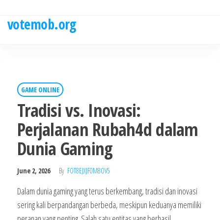
Skip
to
votemob.org
the
content
GAME ONLINE
Tradisi vs. Inovasi:
Perjalanan Rubah4d dalam
Dunia Gaming
June 2, 2026
By
FOT8EJXJF0M8OV5
Dalam dunia gaming yang terus berkembang, tradisi dan inovasi
sering kali berpandangan berbeda, meskipun keduanya memiliki
peranan yang penting. Salah satu entitas yang berhasil