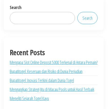
Search
Search
Recent Posts
Mengapa Slot Online Deposit 5000 Terkenal di Antara Pemain?
Bupatitogel: Keseruan dan Risiko di Dunia Perjudian
Bupatitogel: Inovasi Terkini dalam Dunia Togel
Mengungkap Strategi Jitu di Macau Pools untuk Hasil Terbaik
Meneliti Sejarah Togel Kayu