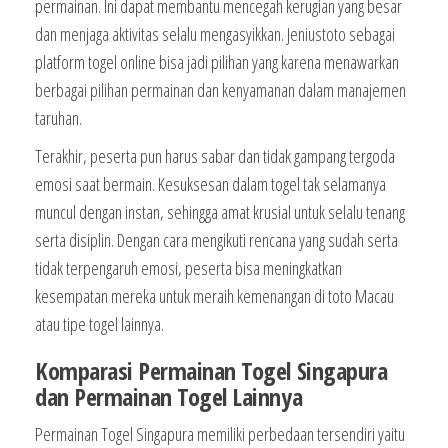
permainan. Ini dapat membantu mencegah kerugian yang besar
dan menjaga aktivitas selalu mengasyikkan. Jeniustoto sebagai
platform togel online bisa jadi pilihan yang karena menawarkan
berbagai pilihan permainan dan kenyamanan dalam manajemen
taruhan.
Terakhir, peserta pun harus sabar dan tidak gampang tergoda
emosi saat bermain. Kesuksesan dalam togel tak selamanya
muncul dengan instan, sehingga amat krusial untuk selalu tenang
serta disiplin. Dengan cara mengikuti rencana yang sudah serta
tidak terpengaruh emosi, peserta bisa meningkatkan
kesempatan mereka untuk meraih kemenangan di toto Macau
atau tipe togel lainnya.
Komparasi Permainan Togel Singapura
dan Permainan Togel Lainnya
Permainan Togel Singapura memiliki perbedaan tersendiri yaitu