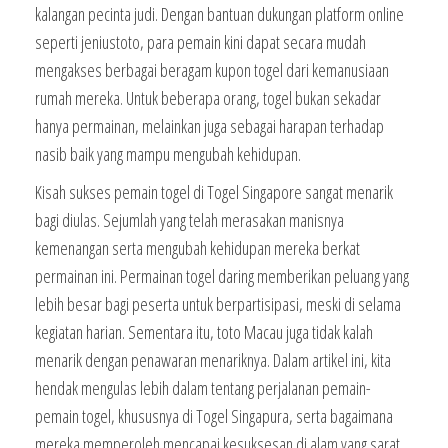
kalangan pecinta judi. Dengan bantuan dukungan platform online
seperti jeniustoto, para pemain kini dapat secara mudah
mengakses berbagai beragam kupon togel dari kemanusiaan
rumah mereka. Untuk beberapa orang, togel bukan sekadar
hanya permainan, melainkan juga sebagai harapan terhadap
nasib baik yang mampu mengubah kehidupan.
Kisah sukses pemain togel di Togel Singapore sangat menarik
bagi diulas. Sejumlah yang telah merasakan manisnya
kemenangan serta mengubah kehidupan mereka berkat
permainan ini. Permainan togel daring memberikan peluang yang
lebih besar bagi peserta untuk berpartisipasi, meski di selama
kegiatan harian. Sementara itu, toto Macau juga tidak kalah
menarik dengan penawaran menariknya. Dalam artikel ini, kita
hendak mengulas lebih dalam tentang perjalanan pemain-
pemain togel, khususnya di Togel Singapura, serta bagaimana
mereka memperoleh mencapai kesuksesan di alam yang sarat