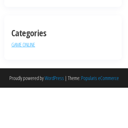
Categories
GAME ONLINE
Proudly powered by
WordPress
|
Theme:
Popularis eCommerce