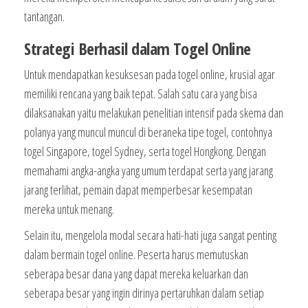
tantangan.
Strategi Berhasil dalam Togel Online
Untuk mendapatkan kesuksesan pada togel online, krusial agar
memiliki rencana yang baik tepat. Salah satu cara yang bisa
dilaksanakan yaitu melakukan penelitian intensif pada skema dan
polanya yang muncul muncul di beraneka tipe togel, contohnya
togel Singapore, togel Sydney, serta togel Hongkong. Dengan
memahami angka-angka yang umum terdapat serta yang jarang
jarang terlihat, pemain dapat memperbesar kesempatan
mereka untuk menang.
Selain itu, mengelola modal secara hati-hati juga sangat penting
dalam bermain togel online. Peserta harus memutuskan
seberapa besar dana yang dapat mereka keluarkan dan
seberapa besar yang ingin dirinya pertaruhkan dalam setiap