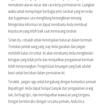
memahami aturan dasar dan cara kerja permainan ini. Luangkan
waktu untuk mempelajari berbagai jenis taruhan yang tersedia
dan bagaimana cara menghitung kemungkinan menang.
Mengetahui informasi ini dapat membantu Anda membuat
keputusan yang lebih baik saat memasang taruhan.
Selain itu, cobalah untuk menetapkan batasan dalam bermain.
Tentukan jumlah uang yang siap Anda gunakan dan jangan
melebihi batas tersebut. Ini akan membantu Anda menghindari
kerugian yang tidak perlu dan menjadikan pengalaman bermain
lebih menyenangkan. Pengelolaan keuangan yang baik adalah
kunci untuk bertahan dalam permainan ini.
Terakhir, jangan ragu untuk bergabung dengan komunitas pemain
Bupatitogel. Anda dapat belajar banyak dari pengalaman orang
lain, berbagi tips, dan mendapatkan wawasan yang berguna.
Dengan berinteraksi dengan sesama pemain, Anda bisa