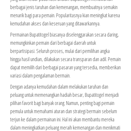
berbagai jenis taruhan dan kemenangan, membuatnya semakin
menarik bagi para pemain. Popularitasnya kian meningkat karena
kemudahan akses dan keseruan yang ditawarkannya.
Permainan Bupatitogel biasanya diselenggarakan secara daring,
memungkinkan pemain dari berbagai daerah untuk
berpartisipasi. Seluruh proses, mulai dari pemilihan angka
hingga hasil undian, dilakukan secara transparan dan adil. Pemain
dapat memilih dari berbagai pasaran yang tersedia, memberikan
variasi dalam pengalaman bermain.
Dengan adanya kemudahan dalam melakukan taruhan dan
peluang untuk memenangkan hadiah besar, Bupatitogel menjadi
pilihan favorit bagi banyak orang. Namun, penting bagi pemain
pemula untuk memahami aturan dan strategi bermain sebelum
terjun ke dalam permainan ini. Hal ini akan membantu mereka
dalam meningkatkan peluang meraih kemenangan dan menikmati