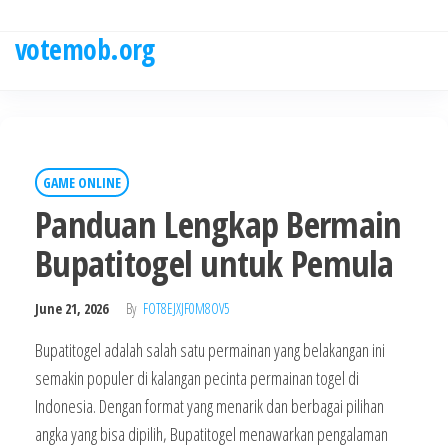
Skip
to
votemob.org
the
content
GAME ONLINE
Panduan Lengkap Bermain
Bupatitogel untuk Pemula
June 21, 2026
By
FOT8EJXJF0M8OV5
Bupatitogel adalah salah satu permainan yang belakangan ini
semakin populer di kalangan pecinta permainan togel di
Indonesia. Dengan format yang menarik dan berbagai pilihan
angka yang bisa dipilih, Bupatitogel menawarkan pengalaman