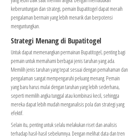
yang lebih baik saat memilih angka. Dengan memadukan
keberuntungan dan strategi, pemain Bupatitogel dapat meraih
pengalaman bermain yang lebih menarik dan berpotensi
menguntungkan.
Strategi Menang di Bupatitogel
Untuk dapat memenangkan permainan Bupatitogel, penting bagi
pemain untuk memahami berbagai jenis taruhan yang ada.
Memilih jenis taruhan yang tepat sesuai dengan pemahaman dan
pengalaman sangat mempengaruhi peluang menang. Pemain
yang baru harus mulai dengan taruhan yang lebih sederhana,
seperti memilih angka tunggal atau kombinasi kecil, sehingga
mereka dapat lebih mudah menganalisis pola dan strategi yang
efektif.
Selain itu, penting untuk selalu melakukan riset dan analisis
terhadap hasil-hasil sebelumnya. Dengan melihat data dan tren