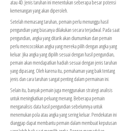
atau 4D. Jenis taruhan ini menentukan seberapa besar potensi
kemenangan yang akan diperoleh.
Setelah memasang taruhan, pemain perlu menunggu hasil
pengundian yang biasanya dilakukan secara terjadwal. Pada saat
pengundian, angka yang ditarik akan diumumkan dan pemain
perlu mencocokkan angka yang mereka pilih dengan angka yang
keluar. Jika angka yang dipilih sesuai dengan hasil pengundian,
pemain akan mendapatkan hadiah sesuai dengan jenis taruhan
yang dipasang. Oleh karena itu, pemahaman yang baik tentang
jenis dan cara taruhan sangat penting dalam permainan ini.
Selain itu, banyak pemain juga menggunakan strategi analisis
untuk meningkatkan peluang menang. Beberapa pemain
menganalisis data hasil pengundian sebelumnya untuk
menemukan pola atau angka yang sering keluar. Pendekatan ini
dianggap dapat membantu pemain dalam membuat keputusan