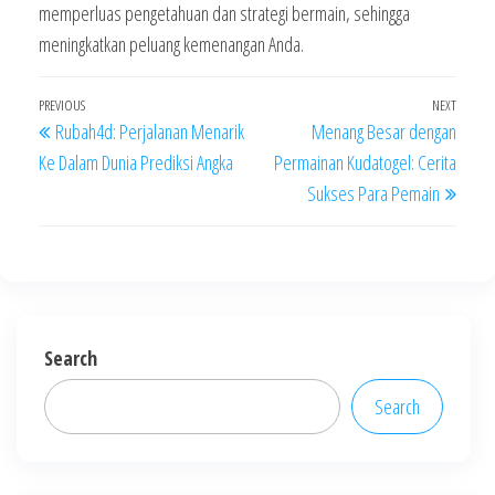
memperluas pengetahuan dan strategi bermain, sehingga
meningkatkan peluang kemenangan Anda.
Post
Previous
PREVIOUS
NEXT
Next
Rubah4d: Perjalanan Menarik
Menang Besar dengan
navigation
Post
Post
Ke Dalam Dunia Prediksi Angka
Permainan Kudatogel: Cerita
Sukses Para Pemain
Search
Search