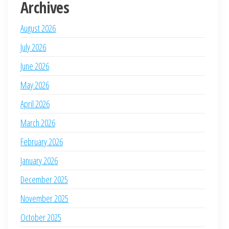
Archives
August 2026
July 2026
June 2026
May 2026
April 2026
March 2026
February 2026
January 2026
December 2025
November 2025
October 2025