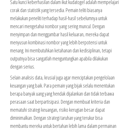
Satu kunci keberhasilan dalam ikut kudatogel adalah mempelajari
corak dan statistik yang tersedia. Pemain teliti biasanya
melakukan peneliti terhadap hasil-hasil sebelumnya untuk
mencari mengetahui nombor yang sering muncul. Dengan
menyimpan dan menggambar hasil keluaran, mereka dapat
menyusun kombinasi nombor yang lebih berpotensi untuk
menang. Ini membutuhkan ketahanan dan kedisiplinan, tetapi
outputnya bisa sangatlah menguntungkan apabila dilakukan
dengan serius.
Selain analisis data, krusial juga agar menciptakan pengelolaan
keuangan yang baik. Para pemain yang bijak selalu menentukan
berapa banyak uang yang hendak dijalankan dan tidak terbawa
perasaan saat berpartisipasi. Dengan membuat kriteria dan
mematuhi strategi keuangan, risiko kerugian besar dapat
diminimalkan. Dengan strategi taruhan yang terukur bisa
membantu mereka untuk bertahan lebih lama dalam permainan