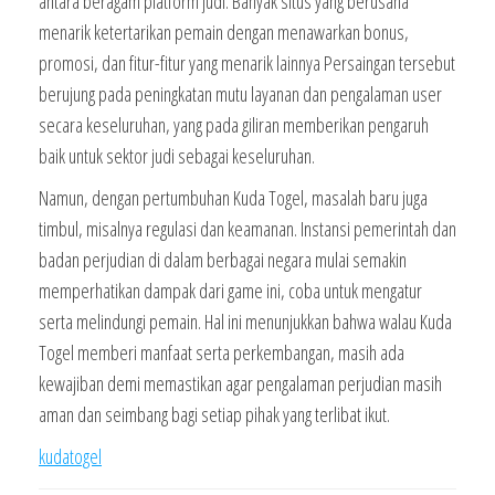
antara beragam platform judi. Banyak situs yang berusaha
menarik ketertarikan pemain dengan menawarkan bonus,
promosi, dan fitur-fitur yang menarik lainnya Persaingan tersebut
berujung pada peningkatan mutu layanan dan pengalaman user
secara keseluruhan, yang pada giliran memberikan pengaruh
baik untuk sektor judi sebagai keseluruhan.
Namun, dengan pertumbuhan Kuda Togel, masalah baru juga
timbul, misalnya regulasi dan keamanan. Instansi pemerintah dan
badan perjudian di dalam berbagai negara mulai semakin
memperhatikan dampak dari game ini, coba untuk mengatur
serta melindungi pemain. Hal ini menunjukkan bahwa walau Kuda
Togel memberi manfaat serta perkembangan, masih ada
kewajiban demi memastikan agar pengalaman perjudian masih
aman dan seimbang bagi setiap pihak yang terlibat ikut.
kudatogel