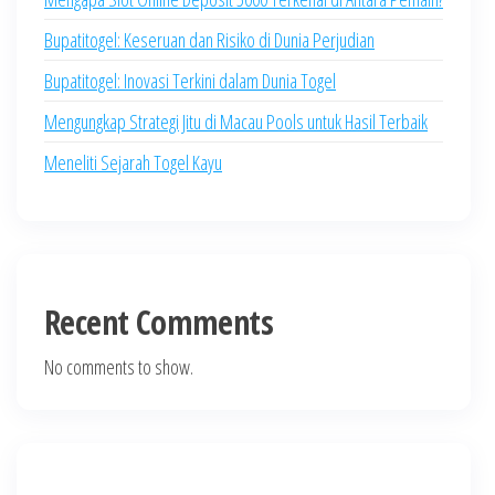
Bupatitogel: Keseruan dan Risiko di Dunia Perjudian
Bupatitogel: Inovasi Terkini dalam Dunia Togel
Mengungkap Strategi Jitu di Macau Pools untuk Hasil Terbaik
Meneliti Sejarah Togel Kayu
Recent Comments
No comments to show.