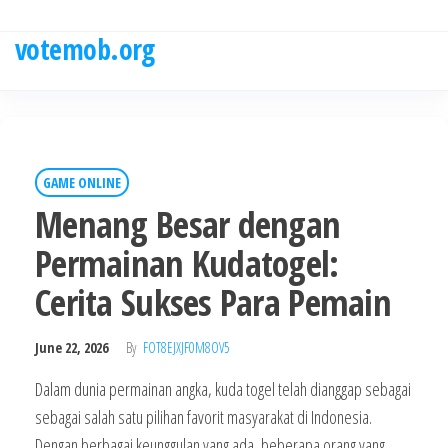
Skip
to
votemob.org
the
content
GAME ONLINE
Menang Besar dengan
Permainan Kudatogel:
Cerita Sukses Para Pemain
June 22, 2026
By
FOT8EJXJF0M8OV5
Dalam dunia permainan angka, kuda togel telah dianggap sebagai
sebagai salah satu pilihan favorit masyarakat di Indonesia.
Dengan berbagai keunggulan yang ada, beberapa orang yang