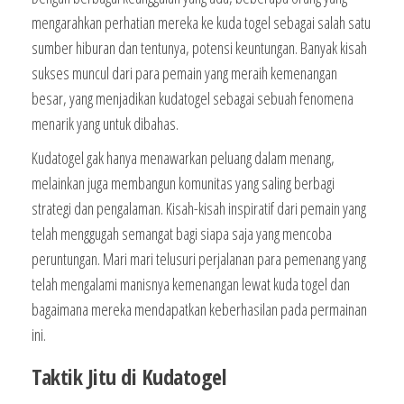
mengarahkan perhatian mereka ke kuda togel sebagai salah satu
sumber hiburan dan tentunya, potensi keuntungan. Banyak kisah
sukses muncul dari para pemain yang meraih kemenangan
besar, yang menjadikan kudatogel sebagai sebuah fenomena
menarik yang untuk dibahas.
Kudatogel gak hanya menawarkan peluang dalam menang,
melainkan juga membangun komunitas yang saling berbagi
strategi dan pengalaman. Kisah-kisah inspiratif dari pemain yang
telah menggugah semangat bagi siapa saja yang mencoba
peruntungan. Mari mari telusuri perjalanan para pemenang yang
telah mengalami manisnya kemenangan lewat kuda togel dan
bagaimana mereka mendapatkan keberhasilan pada permainan
ini.
Taktik Jitu di Kudatogel