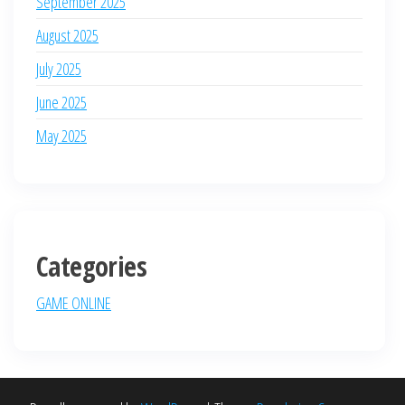
September 2025
August 2025
July 2025
June 2025
May 2025
Categories
GAME ONLINE