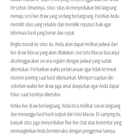
tersebut. Umumnya, situs-situs ini menyediakan link langsung
menuju sesi live draw yang sedang berlangsung. Pastikan Anda
memilih situs yang reliable dan memiliki reputasi baik agar
informasi hasil yang benar dan cepat.
Begitu masuk ke situs itu, Anda akan dapat melihat jadwal dari
live draw Macau yang akan dilakukan. Live toto Macau biasanya
diselenggarakan secara reguler dengan jadwal yang sudah
ditentukan. Perhatikan waktu pelaksanaan agar tidak terlewat
momen penting saat hasil dikeluarkan. Mempersiapkan diri
sebelum waktu live draw juga amat dianjurkan agar Anda dapat
fokus saat hasilnya diketahui.
Ketika live draw berlangsung, Anda bisa melihat siaran langsung
dan menunggu hasil hasil output dari toto Macau. Di samping itu,
banyak situs juga menyediakan fitur live chat atau komentar yang
memungkinkan Anda berinteraksi dengan penggemar lainnya.