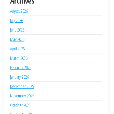
Archives
August 2026
July 2026
June 2026
May 2026
April 2026
March 2026
February 2026
January 2026
December 2025
November 2025
October 2025