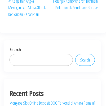
Keajaiban Angka:
Petunjuk Komprehensif Bermain
navigation
Post
Post
Menggunakan Maha 4D dalam
Poker untuk Pendatang Baru
Kehidupan Sehari-hari
Search
Search
Recent Posts
Mengapa Slot Online Deposit 5000 Terkenal di Antara Pemain?