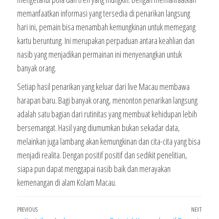
memanfaatkan informasi yang tersedia di penarikan langsung
hari ini, pemain bisa menambah kemungkinan untuk memegang
kartu beruntung. Ini merupakan perpaduan antara keahlian dan
nasib yang menjadikan permainan ini menyenangkan untuk
banyak orang.
Setiap hasil penarikan yang keluar dari live Macau membawa
harapan baru. Bagi banyak orang, menonton penarikan langsung
adalah satu bagian dari rutinitas yang membuat kehidupan lebih
bersemangat. Hasil yang diumumkan bukan sekadar data,
melainkan juga lambang akan kemungkinan dan cita-cita yang bisa
menjadi realita. Dengan positif positif dan sedikit penelitian,
siapa pun dapat menggapai nasib baik dan merayakan
kemenangan di alam Kolam Macau.
Post
Previous
PREVIOUS
NEXT
Next