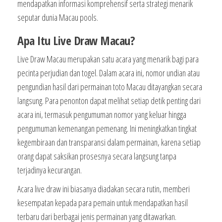
mendapatkan informasi komprehensif serta strategi menarik
seputar dunia Macau pools.
Apa Itu Live Draw Macau?
Live Draw Macau merupakan satu acara yang menarik bagi para
pecinta perjudian dan togel. Dalam acara ini, nomor undian atau
pengundian hasil dari permainan toto Macau ditayangkan secara
langsung. Para penonton dapat melihat setiap detik penting dari
acara ini, termasuk pengumuman nomor yang keluar hingga
pengumuman kemenangan pemenang. Ini meningkatkan tingkat
kegembiraan dan transparansi dalam permainan, karena setiap
orang dapat saksikan prosesnya secara langsung tanpa
terjadinya kecurangan.
Acara live draw ini biasanya diadakan secara rutin, memberi
kesempatan kepada para pemain untuk mendapatkan hasil
terbaru dari berbagai jenis permainan yang ditawarkan.