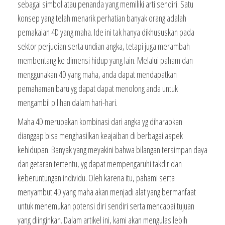
sebagai simbol atau penanda yang memiliki arti sendiri. Satu
konsep yang telah menarik perhatian banyak orang adalah
pemakaian 4D yang maha. Ide ini tak hanya dikhususkan pada
sektor perjudian serta undian angka, tetapi juga merambah
membentang ke dimensi hidup yang lain. Melalui paham dan
menggunakan 4D yang maha, anda dapat mendapatkan
pemahaman baru yg dapat dapat menolong anda untuk
mengambil pilihan dalam hari-hari.
Maha 4D merupakan kombinasi dari angka yg diharapkan
dianggap bisa menghasilkan keajaiban di berbagai aspek
kehidupan. Banyak yang meyakini bahwa bilangan tersimpan daya
dan getaran tertentu, yg dapat mempengaruhi takdir dan
keberuntungan individu. Oleh karena itu, pahami serta
menyambut 4D yang maha akan menjadi alat yang bermanfaat
untuk menemukan potensi diri sendiri serta mencapai tujuan
yang diinginkan. Dalam artikel ini, kami akan mengulas lebih