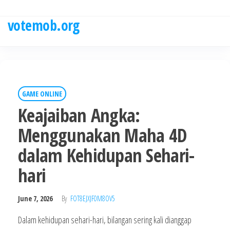
Skip
to
votemob.org
the
content
GAME ONLINE
Keajaiban Angka:
Menggunakan Maha 4D
dalam Kehidupan Sehari-
hari
June 7, 2026
By
FOT8EJXJF0M8OV5
Dalam kehidupan sehari-hari, bilangan sering kali dianggap