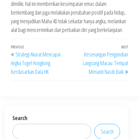
dimiliki. Hal ini memberikan kesempatan emas dalam
berkembang dan juga melakukan perubahan positif pada hidup,
yang menjadikan Maha 4D tidak sekadar hanya angka, melainkan
alat bagi mencerminkan dan perbaikan diri yang berkelanjutan.
Post
Previous
PREVIOUS
NEXT
Next
Strategi Akurat Mencapai
Kesenangan Pengundian
navigation
Post
Post
Angka Togel Hongkong
Langsung Macau: Tempat
berdasarkan Data HK
Menanti Nasib Baik
Search
Search