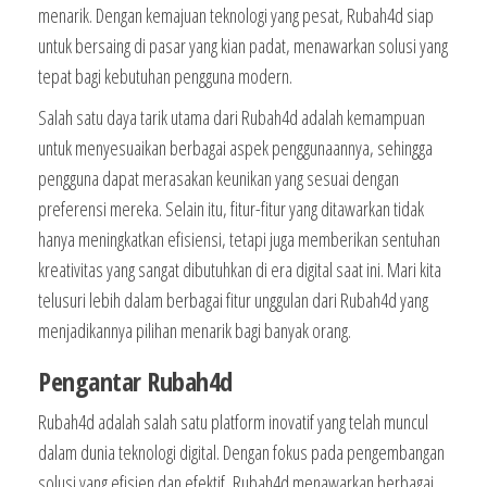
menarik. Dengan kemajuan teknologi yang pesat, Rubah4d siap
untuk bersaing di pasar yang kian padat, menawarkan solusi yang
tepat bagi kebutuhan pengguna modern.
Salah satu daya tarik utama dari Rubah4d adalah kemampuan
untuk menyesuaikan berbagai aspek penggunaannya, sehingga
pengguna dapat merasakan keunikan yang sesuai dengan
preferensi mereka. Selain itu, fitur-fitur yang ditawarkan tidak
hanya meningkatkan efisiensi, tetapi juga memberikan sentuhan
kreativitas yang sangat dibutuhkan di era digital saat ini. Mari kita
telusuri lebih dalam berbagai fitur unggulan dari Rubah4d yang
menjadikannya pilihan menarik bagi banyak orang.
Pengantar Rubah4d
Rubah4d adalah salah satu platform inovatif yang telah muncul
dalam dunia teknologi digital. Dengan fokus pada pengembangan
solusi yang efisien dan efektif, Rubah4d menawarkan berbagai