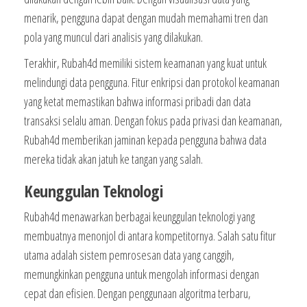
menarik, pengguna dapat dengan mudah memahami tren dan
pola yang muncul dari analisis yang dilakukan.
Terakhir, Rubah4d memiliki sistem keamanan yang kuat untuk
melindungi data pengguna. Fitur enkripsi dan protokol keamanan
yang ketat memastikan bahwa informasi pribadi dan data
transaksi selalu aman. Dengan fokus pada privasi dan keamanan,
Rubah4d memberikan jaminan kepada pengguna bahwa data
mereka tidak akan jatuh ke tangan yang salah.
Keunggulan Teknologi
Rubah4d menawarkan berbagai keunggulan teknologi yang
membuatnya menonjol di antara kompetitornya. Salah satu fitur
utama adalah sistem pemrosesan data yang canggih,
memungkinkan pengguna untuk mengolah informasi dengan
cepat dan efisien. Dengan penggunaan algoritma terbaru,