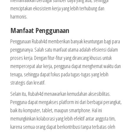
memanfaatkan berbagai sumber daya yang ada, sehingga
menciptakan ekosistem kerja yang lebih terhubung dan
harmonis.
Manfaat Penggunaan
Penggunaan Rubah4d memberikan banyak keuntungan bagi para
penggunanya. Salah satu manfaat utama adalah efisiensi dalam
proses kerja. Dengan fitur-fitur yang dirancang khusus untuk
mempercepat alur kerja, pengguna dapat menghemat waktu dan
tenaga, sehingga dapat fokus pada tugas-tugas yang lebih
strategis dan kreatif.
Selain itu, Rubah4d menawarkan kemudahan aksesibilitas.
Pengguna dapat mengakses platform ini dari berbagai perangkat,
baik itu komputer, tablet, maupun smartphone. Hal ini
memungkinkan kolaborasi yang lebih efektif antar anggota tim,
karena semua orang dapat berkontribusi tanpa terbatas oleh