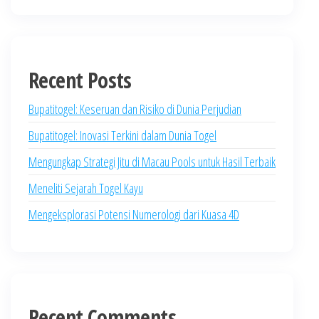
Recent Posts
Bupatitogel: Keseruan dan Risiko di Dunia Perjudian
Bupatitogel: Inovasi Terkini dalam Dunia Togel
Mengungkap Strategi Jitu di Macau Pools untuk Hasil Terbaik
Meneliti Sejarah Togel Kayu
Mengeksplorasi Potensi Numerologi dari Kuasa 4D
Recent Comments