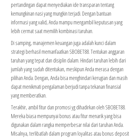
pertandingan dapat menyediakan ide transparan tentang
kemungkinan nasi yang mungkin terjadi. Dengan bantuan
informasi yang valid, Anda mampu mengambil keputusan yang
lebih cermat saat memilih kombinasi taruhan.
Di samping, manajemen keuangan juga adalah kunci dalam
strategi berhasil memanfaatkan SBOBET88. Tentukan anggaran
taruhan yang tepat dan disiplin dalam. Hindari taruhan lebih dari
jumlah yang sudah ditentukan, meskipun Anda merasa dengan
pilihan Anda. Dengan, Anda bisa menghindari kerugian dan masih
dapat menikmati pengalaman berjudi tanpa tekanan finansial
yang memberatkan.
Terakhir, ambil fitur dan promosi yg dihadirkan oleh SBOBET88.
Mereka biasa mempunyai bonus atau fitur menarik yang bisa
digunakan dalam rangka memperbesar nilai dari taruhan Anda.
Misalnya, terlibatlah dalam program loyalitas atau bonus deposit