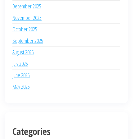
December 2025
November 2025
October 2025
September 2025
August 2025
July 2025
June 2025
May 2025
Categories