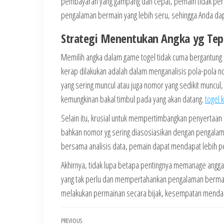
pembayaran yang gampang dan cepat, pemain tidak perlu 
pengalaman bermain yang lebih seru, sehingga Anda dap
Strategi Menentukan Angka yg Tep
Memilih angka dalam game togel tidak cuma bergantung p
kerap dilakukan adalah dalam menganalisis pola-pola n
yang sering muncul atau juga nomor yang sedikit muncul
kemungkinan bakal timbul pada yang akan datang.
togel 
Selain itu, krusial untuk mempertimbangkan penyertaan
bahkan nomor yg sering diasosiasikan dengan pengalama
bersama analisis data, pemain dapat mendapat lebih pe
Akhirnya, tidak lupa betapa pentingnya memanage angga
yang tak perlu dan mempertahankan pengalaman bermain
melakukan permainan secara bijak, kesempatan mendapa
Post
Previous
PREVIOUS