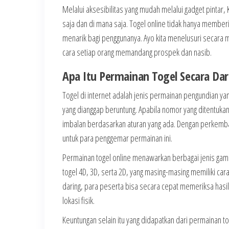
Melalui aksesibilitas yang mudah melalui gadget pintar
saja dan di mana saja. Togel online tidak hanya mem
menarik bagi penggunanya. Ayo kita menelusuri secara 
cara setiap orang memandang prospek dan nasib.
Apa Itu Permainan Togel Secara Dar
Togel di internet adalah jenis permainan pengundian yan
yang dianggap beruntung. Apabila nomor yang ditentuk
imbalan berdasarkan aturan yang ada. Dengan perkemban
untuk para penggemar permainan ini.
Permainan togel online menawarkan berbagai jenis game s
togel 4D, 3D, serta 2D, yang masing-masing memiliki c
daring, para peserta bisa secara cepat memeriksa hasil 
lokasi fisik.
Keuntungan selain itu yang didapatkan dari permainan to