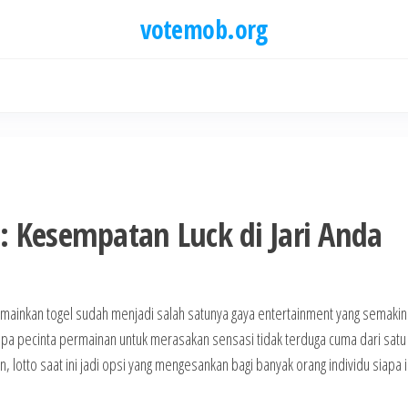
votemob.org
: Kesempatan Luck di Jari Anda
mainkan togel sudah menjadi salah satunya gaya entertainment yang semakin
pa pecinta permainan untuk merasakan sensasi tidak terduga cuma dari satu
 lotto saat ini jadi opsi yang mengesankan bagi banyak orang individu siapa i