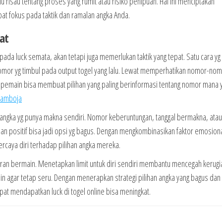
risau tentang proses yang rumit atau risiko penipuan. Hal ini menciptakan
at fokus pada taktik dan ramalan angka Anda.
at
ada luck semata, akan tetapi juga memerlukan taktik yang tepat. Satu cara yg
omor yg timbul pada output togel yang lalu. Lewat memperhatikan nomor-no
, pemain bisa membuat pilihan yang paling berinformasi tentang nomor mana 
kamboja
 angka yg punya makna sendiri. Nomor keberuntungan, tanggal bermakna, atau
n positif bisa jadi opsi yg bagus. Dengan mengkombinasikan faktor emosion
rcaya diri terhadap pilihan angka mereka.
ran bermain. Menetapkan limit untuk diri sendiri membantu mencegah kerugi
 agar tetap seru. Dengan menerapkan strategi pilihan angka yang bagus dan
t mendapatkan luck di togel online bisa meningkat.