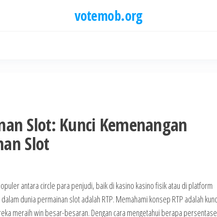
votemob.org
an Slot: Kunci Kemenangan
nan Slot
opuler antara circle para penjudi, baik di kasino kasino fisik atau di platform
ngar dalam dunia permainan slot adalah RTP. Memahami konsep RTP adalah kunc
mereka meraih win besar-besaran. Dengan cara mengetahui berapa persentase