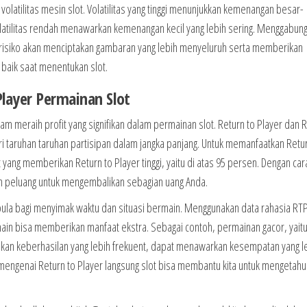
olatilitas mesin slot. Volatilitas yang tinggi menunjukkan kemenangan besar-
olatilitas rendah menawarkan kemenangan kecil yang lebih sering. Menggabun
risiko akan menciptakan gambaran yang lebih menyeluruh serta memberikan
 baik saat menentukan slot.
layer Permainan Slot
am meraih profit yang signifikan dalam permainan slot. Return to Player dan 
i taruhan taruhan partisipan dalam jangka panjang. Untuk memanfaatkan Retur
t yang memberikan Return to Player tinggi, yaitu di atas 95 persen. Dengan car
n peluang untuk mengembalikan sebagian uang Anda.
l pula bagi menyimak waktu dan situasi bermain. Menggunakan data rahasia RT
main bisa memberikan manfaat ekstra. Sebagai contoh, permainan gacor, yait
kan keberhasilan yang lebih frekuent, dapat menawarkan kesempatan yang l
engenai Return to Player langsung slot bisa membantu kita untuk mengetahu