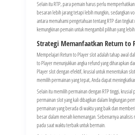
Selain itu RTP, para pemain harus perlu memperhatikan v
besaran lebih jarang tetapi lebih mungkin, sedangkan v
antara memahami pengetahuan tentang RTP dan tingkat 
kemungkinan pemain untuk mengambil pilihan yang lebih
Strategi Memanfaatkan Return to P
Mempelajari Return to Player slot adalah tahap awal dal
to Player menunjukkan angka refund yang diharapkan dar
Player slot dengan efektif, krusial untuk menentukan slo
memilih permainan yang tepat, Anda dapat meningkatka
Selain itu memilih permainan dengan RTP tinggi, krusia
permainan slot yang kali dibagikan dalam lingkungan pe
permainan yang berada di waktu yang baik dan memberi
besar dalam meraih kemenangan. Sebenarnya analisis m
pada saat waktu terbaik untuk bermain.