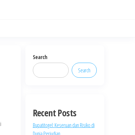
Search
Search
Recent Posts
i
Bupatitogel: Keseruan dan Risiko di
Dunia Perjudian