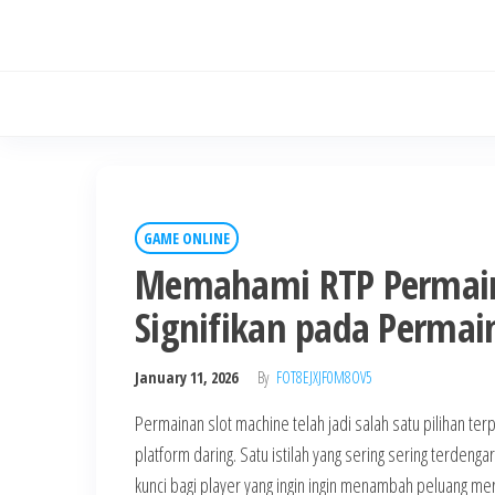
Skip
to
the
content
GAME ONLINE
Memahami RTP Permain
Signifikan pada Permai
January 11, 2026
By
FOT8EJXJF0M8OV5
Permainan slot machine telah jadi salah satu pilihan terp
platform daring. Satu istilah yang sering sering terde
kunci bagi player yang ingin ingin menambah peluang 