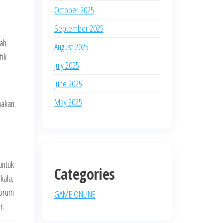
October 2025
September 2025
lah
August 2025
tik
July 2025
June 2025
May 2025
nakan.
untuk
Categories
kala,
forum
GAME ONLINE
r.