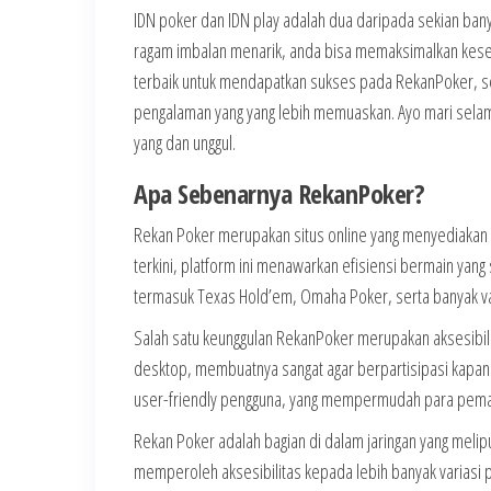
IDN poker dan IDN play adalah dua daripada sekian ban
ragam imbalan menarik, anda bisa memaksimalkan kese
terbaik untuk mendapatkan sukses pada RekanPoker, s
pengalaman yang yang lebih memuaskan. Ayo mari selami
yang dan unggul.
Apa Sebenarnya RekanPoker?
Rekan Poker merupakan situs online yang menyediakan 
terkini, platform ini menawarkan efisiensi bermain y
termasuk Texas Hold’em, Omaha Poker, serta banyak va
Salah satu keunggulan RekanPoker merupakan aksesibil
desktop, membuatnya sangat agar berpartisipasi kapan s
user-friendly pengguna, yang mempermudah para pema
Rekan Poker adalah bagian di dalam jaringan yang melipu
memperoleh aksesibilitas kepada lebih banyak variasi 