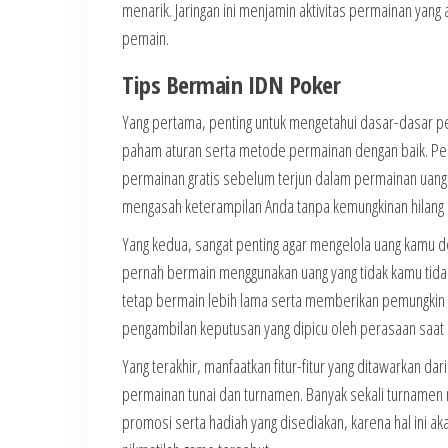
menarik. Jaringan ini menjamin aktivitas permainan yan
pemain.
Tips Bermain IDN Poker
Yang pertama, penting untuk mengetahui dasar-dasar 
paham aturan serta metode permainan dengan baik. Pelaj
permainan gratis sebelum terjun dalam permainan uang
mengasah keterampilan Anda tanpa kemungkinan hilang
Yang kedua, sangat penting agar mengelola uang kamu de
pernah bermain menggunakan uang yang tidak kamu tida
tetap bermain lebih lama serta memberikan pemungkin 
pengambilan keputusan yang dipicu oleh perasaan saat 
Yang terakhir, manfaatkan fitur-fitur yang ditawarkan d
permainan tunai dan turnamen. Banyak sekali turnamen me
promosi serta hadiah yang disediakan, karena hal ini a