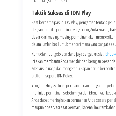
nikmatilah game tersebut.
Taktik Sukses di IDN Play
Saat berpartisipasi di IDN Play, pengertian tentang je
dengan memilih permainan yang paling Anda kuasai, baik 
dasar dari masing-masing permainan akan memberikan 
dalam jumlah kecil untuk mencari mana yang sangat ses
Kemudian, pengelolaan dana juga sangat krusial.
idnpok
Ini akan membantu Anda menghindari kerugian besar dan
Menyusun uang dan mengetahui kapan harus berhenti adal
platform seperti IDN Poker.
Yang terakhir, evaluasi permainan dan mengambil pelajar
meninjau permainan sebelumnya dan identifikasi kesala
Anda dapat meningkatkan permainan Anda secara perlahan
maupun observasi saat bermain, karena ilmu tambahan