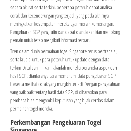
secara akurat serta terkini, beberapa petaruh dapat analisa
corak dan kecenderungan yang terjadi, yang pada akhirnya
meningkatkan kesempatan mereka agar meraih kemenangan.
Pengeluaran SGP yang rutin dan dapat diandalkan kian menolong
pemain untuk tetap mengikuti informasi terbaru.
Tren dalam dunia permainan togel Singapore terus bertransisi,
serta krusial untuk para petaruh untuk update dengan data
terkini. Di tulisan ini, kami akanlah meneliti beraneka aspek dari
hasil SGP, diantaranya cara memahami data pengeluaran SGP
beserta melihat corak yang mungkin terjadi. Dengan pengetahuan
yang baik baik tentang hasil data SGP, di diharapkan para
pembaca bisa mengambil keputusan yang bijak cerdas dalam
permainan togel mereka.
Perkembangan Pengeluaran Togel
Singapore