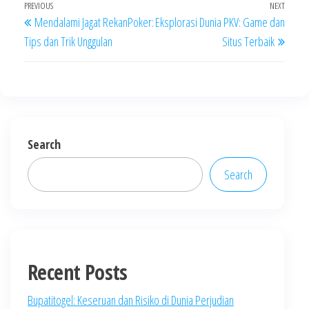
Post
Previous
PREVIOUS
NEXT
Next
Mendalami Jagat RekanPoker:
Eksplorasi Dunia PKV: Game dan
navigation
Post
Post
Tips dan Trik Unggulan
Situs Terbaik
Search
Search
Recent Posts
Bupatitogel: Keseruan dan Risiko di Dunia Perjudian