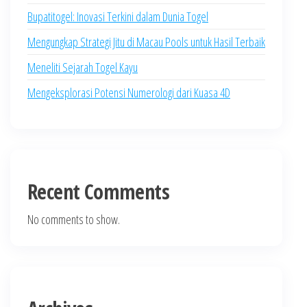
Bupatitogel: Inovasi Terkini dalam Dunia Togel
Mengungkap Strategi Jitu di Macau Pools untuk Hasil Terbaik
Meneliti Sejarah Togel Kayu
Mengeksplorasi Potensi Numerologi dari Kuasa 4D
Recent Comments
No comments to show.