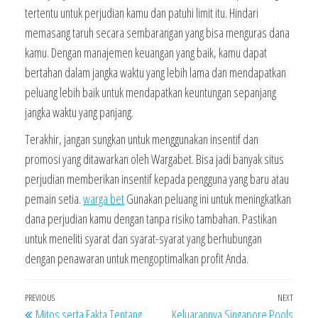
tertentu untuk perjudian kamu dan patuhi limit itu. Hindari
memasang taruh secara sembarangan yang bisa menguras dana
kamu. Dengan manajemen keuangan yang baik, kamu dapat
bertahan dalam jangka waktu yang lebih lama dan mendapatkan
peluang lebih baik untuk mendapatkan keuntungan sepanjang
jangka waktu yang panjang.
Terakhir, jangan sungkan untuk menggunakan insentif dan
promosi yang ditawarkan oleh Wargabet. Bisa jadi banyak situs
perjudian memberikan insentif kepada pengguna yang baru atau
pemain setia.
warga bet
Gunakan peluang ini untuk meningkatkan
dana perjudian kamu dengan tanpa risiko tambahan. Pastikan
untuk meneliti syarat dan syarat-syarat yang berhubungan
dengan penawaran untuk mengoptimalkan profit Anda.
Post
Previous
PREVIOUS
NEXT
Next
Mitos serta Fakta Tentang
Keluarannya Singapore Pools