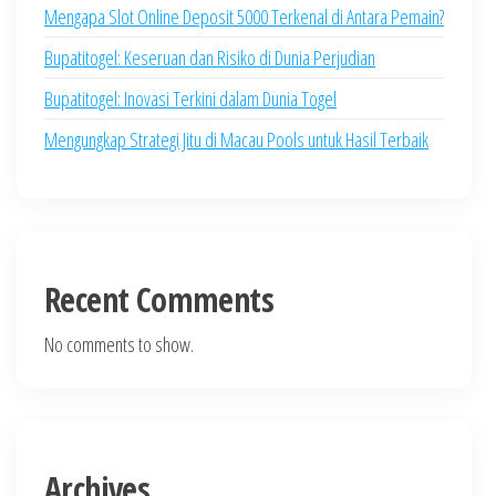
Mengapa Slot Online Deposit 5000 Terkenal di Antara Pemain?
Bupatitogel: Keseruan dan Risiko di Dunia Perjudian
Bupatitogel: Inovasi Terkini dalam Dunia Togel
Mengungkap Strategi Jitu di Macau Pools untuk Hasil Terbaik
Recent Comments
No comments to show.
Archives