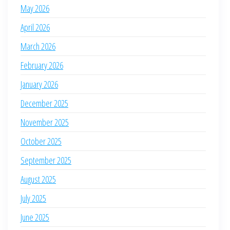
May 2026
April 2026
March 2026
February 2026
January 2026
December 2025
November 2025
October 2025
September 2025
August 2025
July 2025
June 2025