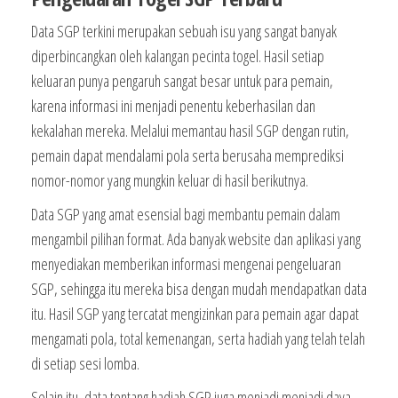
Data SGP terkini merupakan sebuah isu yang sangat banyak
diperbincangkan oleh kalangan pecinta togel. Hasil setiap
keluaran punya pengaruh sangat besar untuk para pemain,
karena informasi ini menjadi penentu keberhasilan dan
kekalahan mereka. Melalui memantau hasil SGP dengan rutin,
pemain dapat mendalami pola serta berusaha memprediksi
nomor-nomor yang mungkin keluar di hasil berikutnya.
Data SGP yang amat esensial bagi membantu pemain dalam
mengambil pilihan format. Ada banyak website dan aplikasi yang
menyediakan memberikan informasi mengenai pengeluaran
SGP, sehingga itu mereka bisa dengan mudah mendapatkan data
itu. Hasil SGP yang tercatat mengizinkan para pemain agar dapat
mengamati pola, total kemenangan, serta hadiah yang telah telah
di setiap sesi lomba.
Selain itu, data tentang hadiah SGP juga menjadi menjadi daya