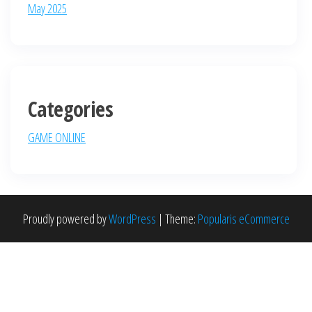
May 2025
Categories
GAME ONLINE
Proudly powered by
WordPress
|
Theme:
Popularis eCommerce