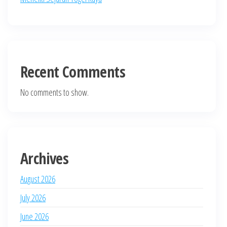
Recent Comments
No comments to show.
Archives
August 2026
July 2026
June 2026