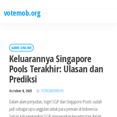
Skip
to
votemob.org
the
content
GAME ONLINE
Keluarannya Singapore
Pools Terakhir: Ulasan dan
Prediksi
October 8, 2025
By
FOT8EJXJF0M8OV5
Dalam alam perjudian, togel SGP dan Singapore Pools sudah
jadi sebagai opsi unggulan untuk para pemain di Indonesia.
Setiap kali pengundian SGP menawarkan kesempatan dalam