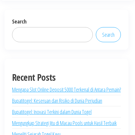
Search
Search
Recent Posts
Mengapa Slot Online Deposit 5000 Terkenal di Antara Pemain?
Bupatitogel: Keseruan dan Risiko di Dunia Perjudian
Bupatitogel: Inovasi Terkini dalam Dunia Togel
Mengungkap Strategi Jitu di Macau Pools untuk Hasil Terbaik
Meneliti Sejarah Togel Kayu