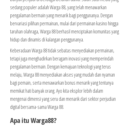
sedang populer adalah Warga 88, yang telah menawarkan
pengalaman bermain yang menarik bagi penggunanya. Dengan
bervariasi pilihan permainan, mulai dari permainan kasino hingga
taruhan olahraga, Warga 88 berhasil menciptakan komunitas yang
hidup dan dinamis di kalangan penggunanya.
Keberadaan Warga 88 tidak sebatas menyediakan permainan,
tetapi juga menghadirkan beragam inovasi yang memperindah
pengalaman bermain. Dengan kemajuan teknologi yang terus
melaju, Warga 88 menyediakan akses yang mudah dan nyaman
bagi pemain, serta menawarkan bonus menarik yang tentunya
memikat hati banyak orang. Ayo kita eksplor lebih dalam
mengenai dimensi yang seru dan menarik dari sektor perjudian
digital bersama-sama Warga 88.
Apa itu Warga88?