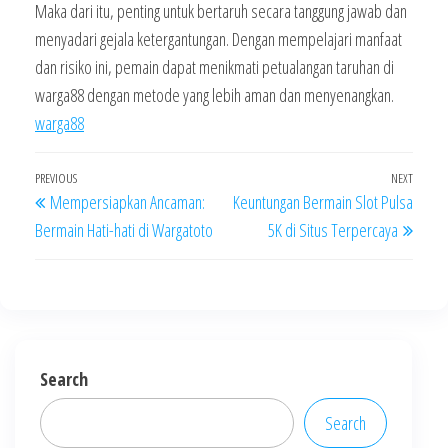
Maka dari itu, penting untuk bertaruh secara tanggung jawab dan
menyadari gejala ketergantungan. Dengan mempelajari manfaat
dan risiko ini, pemain dapat menikmati petualangan taruhan di
warga88 dengan metode yang lebih aman dan menyenangkan.
warga88
Post
Previous
PREVIOUS
NEXT
Next
Mempersiapkan Ancaman:
Keuntungan Bermain Slot Pulsa
navigation
Post
Post
Bermain Hati-hati di Wargatoto
5K di Situs Terpercaya
Search
Search