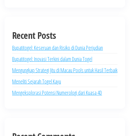
Recent Posts
Bupatitogel: Keseruan dan Risiko di Dunia Perjudian
Bupatitogel: Inovasi Terkini dalam Dunia Togel
Mengungkap Strategi Jitu di Macau Pools untuk Hasil Terbaik
Meneliti Sejarah Togel Kayu
Mengeksplorasi Potensi Numerologi dari Kuasa 4D