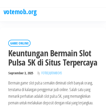
Skip
to
votemob.org
the
content
GAME ONLINE
Keuntungan Bermain Slot
Pulsa 5K di Situs Terpercaya
September 3, 2025
By
FOT8EJXJF0M8OV5
Bermain game slot pulsa semakin diminati oleh banyak orang,
terutama di kalangan penggemar judi online. Salah satu yang
menarik perhatian adalah slot pulsa 5K, yang memungkinkan
pemain untuk melakukan deposit dengan nilai yang terjangkau.