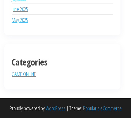
June 2025
May 2025
Categories
GAME ONLINE
Proudly powered by
WordPress
|
Theme:
Popularis eCommerce