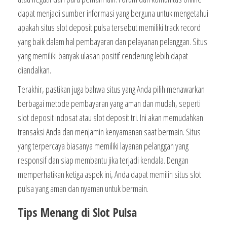
dapat menjadi sumber informasi yang berguna untuk mengetahui
apakah situs slot deposit pulsa tersebut memiliki track record
yang baik dalam hal pembayaran dan pelayanan pelanggan. Situs
yang memiliki banyak ulasan positif cenderung lebih dapat
diandalkan.
Terakhir, pastikan juga bahwa situs yang Anda pilih menawarkan
berbagai metode pembayaran yang aman dan mudah, seperti
slot deposit indosat atau slot deposit tri. Ini akan memudahkan
transaksi Anda dan menjamin kenyamanan saat bermain. Situs
yang terpercaya biasanya memiliki layanan pelanggan yang
responsif dan siap membantu jika terjadi kendala. Dengan
memperhatikan ketiga aspek ini, Anda dapat memilih situs slot
pulsa yang aman dan nyaman untuk bermain.
Tips Menang di Slot Pulsa