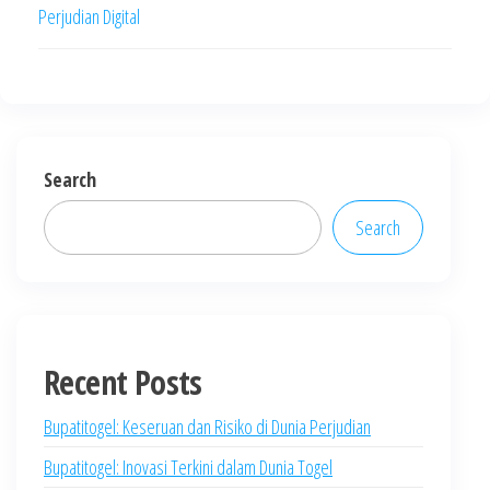
Perjudian Digital
Search
Search
Recent Posts
Bupatitogel: Keseruan dan Risiko di Dunia Perjudian
Bupatitogel: Inovasi Terkini dalam Dunia Togel