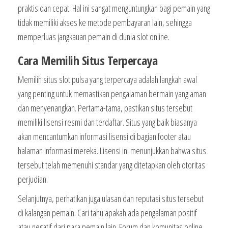
praktis dan cepat. Hal ini sangat menguntungkan bagi pemain yang
tidak memiliki akses ke metode pembayaran lain, sehingga
memperluas jangkauan pemain di dunia slot online.
Cara Memilih Situs Terpercaya
Memilih situs slot pulsa yang terpercaya adalah langkah awal
yang penting untuk memastikan pengalaman bermain yang aman
dan menyenangkan. Pertama-tama, pastikan situs tersebut
memiliki lisensi resmi dan terdaftar. Situs yang baik biasanya
akan mencantumkan informasi lisensi di bagian footer atau
halaman informasi mereka. Lisensi ini menunjukkan bahwa situs
tersebut telah memenuhi standar yang ditetapkan oleh otoritas
perjudian.
Selanjutnya, perhatikan juga ulasan dan reputasi situs tersebut
di kalangan pemain. Cari tahu apakah ada pengalaman positif
atau negatif dari para pemain lain. Forum dan komunitas online