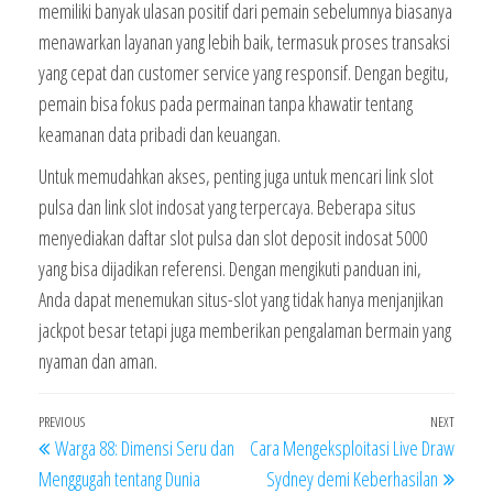
memiliki banyak ulasan positif dari pemain sebelumnya biasanya
menawarkan layanan yang lebih baik, termasuk proses transaksi
yang cepat dan customer service yang responsif. Dengan begitu,
pemain bisa fokus pada permainan tanpa khawatir tentang
keamanan data pribadi dan keuangan.
Untuk memudahkan akses, penting juga untuk mencari link slot
pulsa dan link slot indosat yang terpercaya. Beberapa situs
menyediakan daftar slot pulsa dan slot deposit indosat 5000
yang bisa dijadikan referensi. Dengan mengikuti panduan ini,
Anda dapat menemukan situs-slot yang tidak hanya menjanjikan
jackpot besar tetapi juga memberikan pengalaman bermain yang
nyaman dan aman.
Post
Previous
PREVIOUS
NEXT
Next
Warga 88: Dimensi Seru dan
Cara Mengeksploitasi Live Draw
navigation
Post
Post
Menggugah tentang Dunia
Sydney demi Keberhasilan