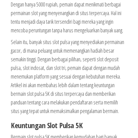
Dengan hanya 5000 rupiah, pemain dapat menikmati berbagai
permainan slot yang menyenangkan di situs terpercaya. Hal ini
tentu menjadi daya tarik tersendiri bagi mereka yang ingin
mencoba peruntungan tanpa harus mengeluarkan banyak uang.
Selain itu, banyak situs slot pulsa yang menyediakan permainan
gacor, di mana peluang untuk memenangkan hadiah besar
semakin tinggi. Dengan berbagai pilihan, seperti slot deposit
pulsa, slot indosat, dan slot tri, pemain dapat dengan mudah
menemukan platform yang sesuai dengan kebutuhan mereka.
Artikel ini akan membahas lebih dalam tentang keuntungan
bermain slot pulsa 5K di situs terpercaya dan memberikan
panduan tentang cara melakukan pendaftaran serta memilih
situs yang tepat untuk memaksimalkan pengalaman bermain.
Keuntungan Slot Pulsa 5K
Bermain slot pulsa 5K memberikan kemudahan bagi banyak