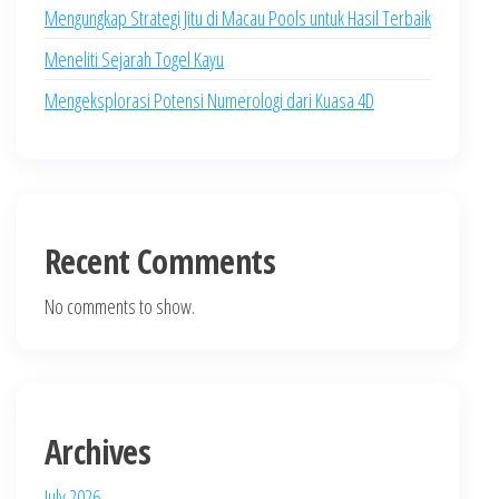
Mengungkap Strategi Jitu di Macau Pools untuk Hasil Terbaik
Meneliti Sejarah Togel Kayu
Mengeksplorasi Potensi Numerologi dari Kuasa 4D
Recent Comments
No comments to show.
Archives
July 2026