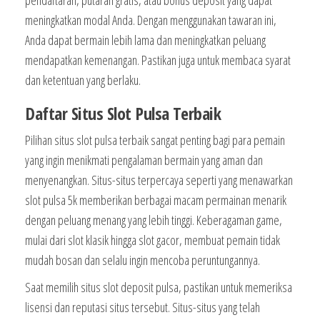
pendaftaran, putaran gratis, atau bonus deposit yang dapat
meningkatkan modal Anda. Dengan menggunakan tawaran ini,
Anda dapat bermain lebih lama dan meningkatkan peluang
mendapatkan kemenangan. Pastikan juga untuk membaca syarat
dan ketentuan yang berlaku.
Daftar Situs Slot Pulsa Terbaik
Pilihan situs slot pulsa terbaik sangat penting bagi para pemain
yang ingin menikmati pengalaman bermain yang aman dan
menyenangkan. Situs-situs terpercaya seperti yang menawarkan
slot pulsa 5k memberikan berbagai macam permainan menarik
dengan peluang menang yang lebih tinggi. Keberagaman game,
mulai dari slot klasik hingga slot gacor, membuat pemain tidak
mudah bosan dan selalu ingin mencoba peruntungannya.
Saat memilih situs slot deposit pulsa, pastikan untuk memeriksa
lisensi dan reputasi situs tersebut. Situs-situs yang telah