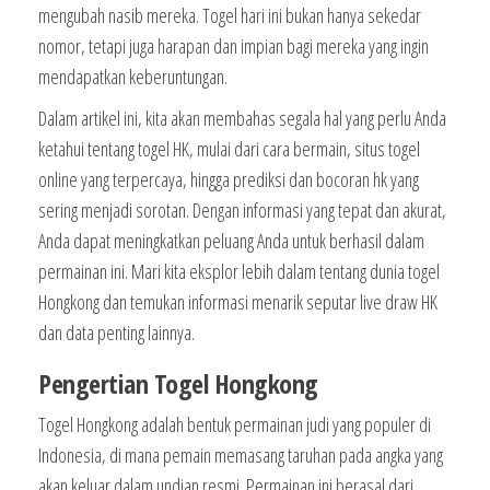
mengubah nasib mereka. Togel hari ini bukan hanya sekedar
nomor, tetapi juga harapan dan impian bagi mereka yang ingin
mendapatkan keberuntungan.
Dalam artikel ini, kita akan membahas segala hal yang perlu Anda
ketahui tentang togel HK, mulai dari cara bermain, situs togel
online yang terpercaya, hingga prediksi dan bocoran hk yang
sering menjadi sorotan. Dengan informasi yang tepat dan akurat,
Anda dapat meningkatkan peluang Anda untuk berhasil dalam
permainan ini. Mari kita eksplor lebih dalam tentang dunia togel
Hongkong dan temukan informasi menarik seputar live draw HK
dan data penting lainnya.
Pengertian Togel Hongkong
Togel Hongkong adalah bentuk permainan judi yang populer di
Indonesia, di mana pemain memasang taruhan pada angka yang
akan keluar dalam undian resmi. Permainan ini berasal dari