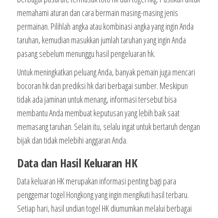
memahami aturan dan cara bermain masing-masing jenis
permainan. Pilihlah angka atau kombinasi angka yang ingin Anda
taruhan, kemudian masukkan jumlah taruhan yang ingin Anda
pasang sebelum menunggu hasil pengeluaran hk.
Untuk meningkatkan peluang Anda, banyak pemain juga mencari
bocoran hk dan prediksi hk dari berbagai sumber. Meskipun
tidak ada jaminan untuk menang, informasi tersebut bisa
membantu Anda membuat keputusan yang lebih baik saat
memasang taruhan. Selain itu, selalu ingat untuk bertaruh dengan
bijak dan tidak melebihi anggaran Anda.
Data dan Hasil Keluaran HK
Data keluaran HK merupakan informasi penting bagi para
penggemar togel Hongkong yang ingin mengikuti hasil terbaru.
Setiap hari, hasil undian togel HK diumumkan melalui berbagai