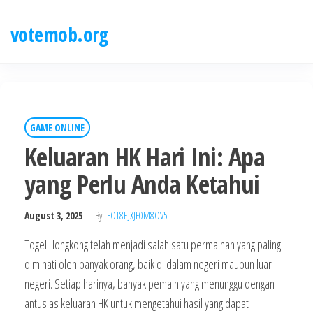
Skip
to
votemob.org
the
content
GAME ONLINE
Keluaran HK Hari Ini: Apa
yang Perlu Anda Ketahui
August 3, 2025
By
FOT8EJXJF0M8OV5
Togel Hongkong telah menjadi salah satu permainan yang paling
diminati oleh banyak orang, baik di dalam negeri maupun luar
negeri. Setiap harinya, banyak pemain yang menunggu dengan
antusias keluaran HK untuk mengetahui hasil yang dapat