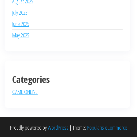
August 2025
July 2025
June 2025
May 2025
Categories
GAME ONLINE
Proudly powered by
WordPress
|
Theme:
Popularis eCommerce