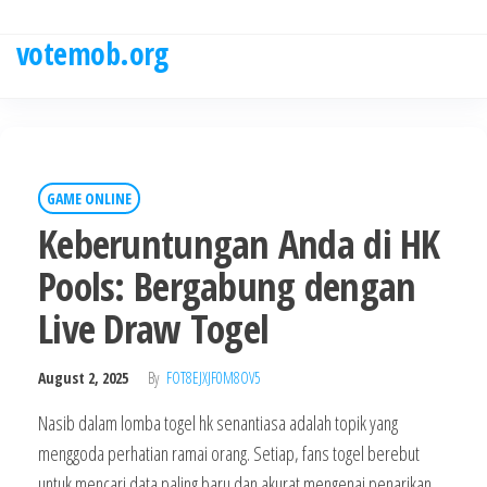
Skip
to
votemob.org
the
content
GAME ONLINE
Keberuntungan Anda di HK
Pools: Bergabung dengan
Live Draw Togel
August 2, 2025
By
FOT8EJXJF0M8OV5
Nasib dalam lomba togel hk senantiasa adalah topik yang
menggoda perhatian ramai orang. Setiap, fans togel berebut
untuk mencari data paling baru dan akurat mengenai penarikan