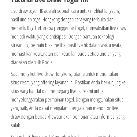
Live draw togel HK adalah sebuah cara untuk melihat langsung
hasil undian togel Hongkong dengan cara yang terbuka dan
menarik. Bagi beberapa penggemar togel, menyaksikan live draw
menjadi waktu yang diantisipasi. Dengan bantuan teknologi
streaming, pemain bisa melihat hasil live hk dalam waktu nyata,
memastikan keakuratan dan keadilan pada setiap undian yang
diadakan oleh HK Pools.
Saat mengikuti live draw Hongkong, utama untuk menentukan
situs resmi yang offering layanan ini. Pastikan Anda berkunjung ke
situs yang handal dan memegang lisensi resmi untuk
menyelenggarakan permainan togel. Dengan menggunakan situs
yang baik, Anda dapat mengalami pengalaman menonton live
draw dengan bebas khawatir akan penipuan atau informasi yang
salah.
Setiap hari, live draw HK memberikan hasil yang berbeda, yang