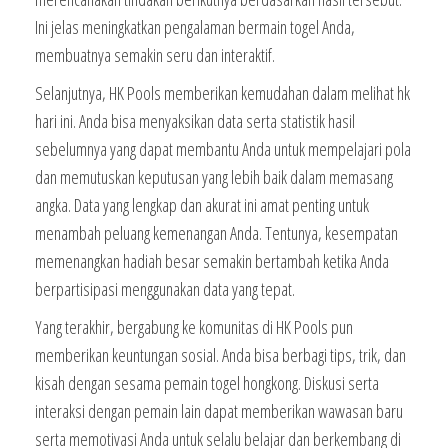
Ini jelas meningkatkan pengalaman bermain togel Anda,
membuatnya semakin seru dan interaktif.
Selanjutnya, HK Pools memberikan kemudahan dalam melihat hk
hari ini. Anda bisa menyaksikan data serta statistik hasil
sebelumnya yang dapat membantu Anda untuk mempelajari pola
dan memutuskan keputusan yang lebih baik dalam memasang
angka. Data yang lengkap dan akurat ini amat penting untuk
menambah peluang kemenangan Anda. Tentunya, kesempatan
memenangkan hadiah besar semakin bertambah ketika Anda
berpartisipasi menggunakan data yang tepat.
Yang terakhir, bergabung ke komunitas di HK Pools pun
memberikan keuntungan sosial. Anda bisa berbagi tips, trik, dan
kisah dengan sesama pemain togel hongkong. Diskusi serta
interaksi dengan pemain lain dapat memberikan wawasan baru
serta memotivasi Anda untuk selalu belajar dan berkembang di