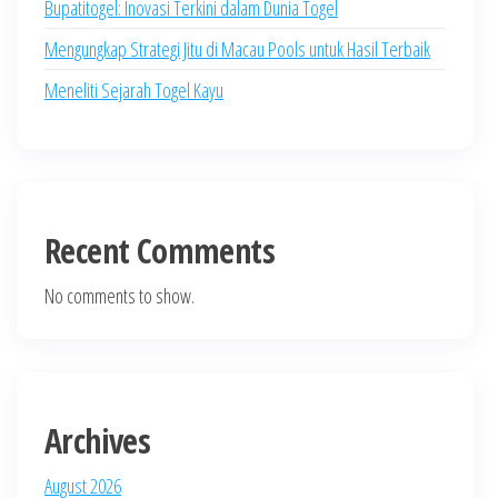
Bupatitogel: Inovasi Terkini dalam Dunia Togel
Mengungkap Strategi Jitu di Macau Pools untuk Hasil Terbaik
Meneliti Sejarah Togel Kayu
Recent Comments
No comments to show.
Archives
August 2026