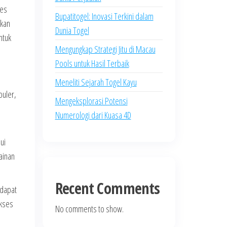
ses
Bupatitogel: Inovasi Terkini dalam
tkan
Dunia Togel
ntuk
Mengungkap Strategi Jitu di Macau
Pools untuk Hasil Terbaik
Meneliti Sejarah Togel Kayu
puler,
Mengeksplorasi Potensi
Numerologi dari Kuasa 4D
ui
ainan
Recent Comments
 dapat
akses
No comments to show.