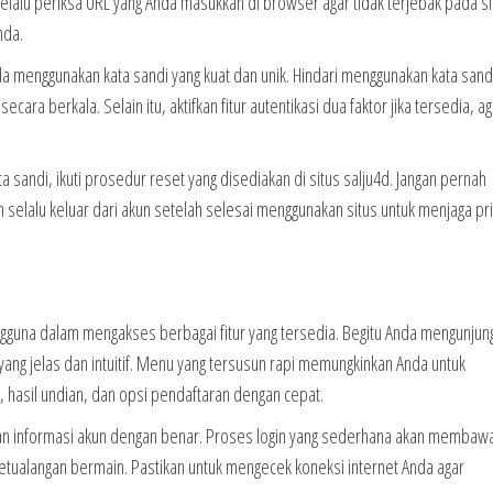
 Selalu periksa URL yang Anda masukkan di browser agar tidak terjebak pada si
nda.
da menggunakan kata sandi yang kuat dan unik. Hindari menggunakan kata sand
ra berkala. Selain itu, aktifkan fitur autentikasi dua faktor jika tersedia, ag
ta sandi, ikuti prosedur reset yang disediakan di situs salju4d. Jangan pernah
selalu keluar dari akun setelah selesai menggunakan situs untuk menjaga pri
gguna dalam mengakses berbagai fitur yang tersedia. Begitu Anda mengunjung
ang jelas dan intuitif. Menu yang tersusun rapi memungkinkan Anda untuk
 hasil undian, dan opsi pendaftaran dengan cepat.
an informasi akun dengan benar. Proses login yang sederhana akan membaw
tualangan bermain. Pastikan untuk mengecek koneksi internet Anda agar