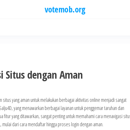
votemob.org
si Situs dengan Aman
situs yang aman untuk melakukan berbagai aktivitas online menjadi sangat
h Salju4D, yang menawarkan berbagai layanan untuk penggemar taruhan dan
fitur yang ditawarkan, sangat penting untuk memahami cara menavigasi situs
, mulai dari cara mendaftar hingga proses login dengan aman.