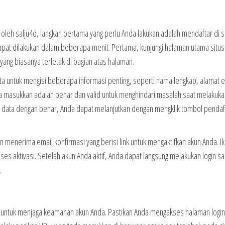
leh salju4d, langkah pertama yang perlu Anda lakukan adalah mendaftar di s
apat dilakukan dalam beberapa menit. Pertama, kunjungi halaman utama situs
 yang biasanya terletak di bagian atas halaman.
 untuk mengisi beberapa informasi penting, seperti nama lengkap, alamat e
a masukkan adalah benar dan valid untuk menghindari masalah saat melakuka
mua data dengan benar, Anda dapat melanjutkan dengan mengklik tombol pendaf
menerima email konfirmasi yang berisi link untuk mengaktifkan akun Anda. Ik
es aktivasi. Setelah akun Anda aktif, Anda dapat langsung melakukan login sa
.
ng untuk menjaga keamanan akun Anda. Pastikan Anda mengakses halaman login