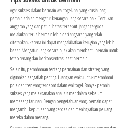
Agar sukses dalam bermain walitogel, hal yang krusial bagi
pemain adalah mengatur keuangan uang secara baik. Tentukan
anggaran yang dan patuhi batas tersebut. Jangan tergoda
melakukan terus bermain lebih dari anggaran yang telah
ditetapkan, karena ini dapat mengakibatkan kerugian yang lebih
besar. Mengatur uang secara bijak akan membantu pemain untuk
tetap tenang dan berkonsentrasi saat bermain.
Selain itu, pemahaman tentang permainan dan strategi yang
digunakan sangatlah penting. Luangkan waktu untuk memahami
pola dan tren yang terdapat dalam walitogel. Banyak pemain
sukses yang melaksanakan analisis mendalam sebelum
memasang taruhan. Dengan pengetahuan yang, pemain dapat
mengambil keputusan yang cerdas dan meningkatkan peluang
mereka dalam menang.