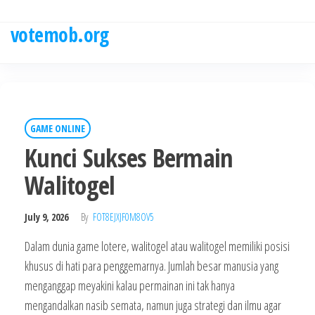
Skip
to
votemob.org
the
content
GAME ONLINE
Kunci Sukses Bermain
Walitogel
July 9, 2026
By
FOT8EJXJF0M8OV5
Dalam dunia game lotere, walitogel atau walitogel memiliki posisi
khusus di hati para penggemarnya. Jumlah besar manusia yang
menganggap meyakini kalau permainan ini tak hanya
mengandalkan nasib semata, namun juga strategi dan ilmu agar