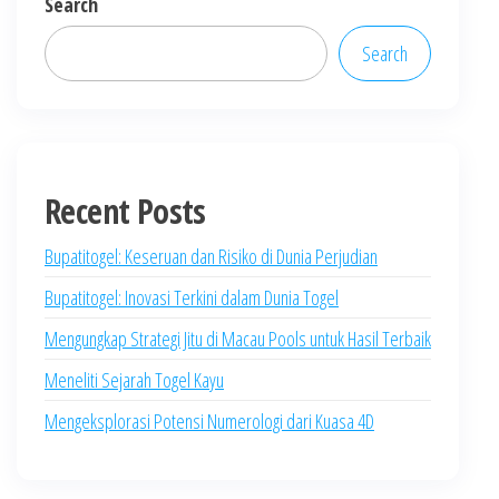
Search
Search
Recent Posts
Bupatitogel: Keseruan dan Risiko di Dunia Perjudian
Bupatitogel: Inovasi Terkini dalam Dunia Togel
Mengungkap Strategi Jitu di Macau Pools untuk Hasil Terbaik
Meneliti Sejarah Togel Kayu
Mengeksplorasi Potensi Numerologi dari Kuasa 4D