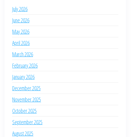
July 2026
June 2026
May 2026
April 2026
March 2026
February 2026
January 2026
December 2025
November 2025
October 2025
September 2025
August 2025