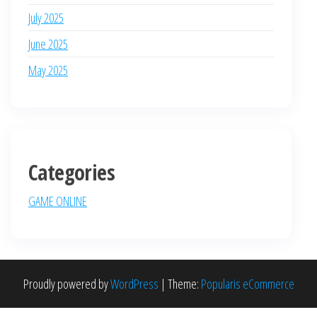
July 2025
June 2025
May 2025
Categories
GAME ONLINE
Proudly powered by
WordPress
|
Theme:
Popularis eCommerce