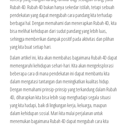
Rubah 4D. Rubah 4D bukan hanya sekedar istilah, tetapi sebuah
pendekatan yang dapat mengubah cara pandang kita terhadap
berbagai hal. Dengan memahami dan menerapkan Rubah 4D, kita
bisa melihat kehidupan dari sudut pandang yang lebih luas,
sehingga memberikan dampak positif pada aktivitas dan pilihan
yang kita buat setiap hari.
Dalam artikel ini, kita akan membahas bagaimana Rubah 4D dapat
memengaruhi kehidupan sehari-hari. Kita akan mengeksplorasi
beberapa cara di mana pendekatan ini dapat membantu kita
dalam mengatasi tantangan dan meningkatkan kualitas hidup.
Dengan memahami prinsip-prinsip yang terkandung dalam Rubah
4D, diharapkan kita bisa lebih siap menghadapi segala situasi
yang kita hadapi, baik di lingkungan kerja, keluarga, maupun
dalam kehidupan sosial. Mari kita mulai perjalanan untuk
menemukan bagaimana Rubah 4D dapat mengubah cara kita