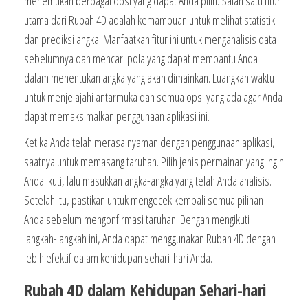
menemukan berbagai opsi yang dapat Anda pilih. Salah satu fitur
utama dari Rubah 4D adalah kemampuan untuk melihat statistik
dan prediksi angka. Manfaatkan fitur ini untuk menganalisis data
sebelumnya dan mencari pola yang dapat membantu Anda
dalam menentukan angka yang akan dimainkan. Luangkan waktu
untuk menjelajahi antarmuka dan semua opsi yang ada agar Anda
dapat memaksimalkan penggunaan aplikasi ini.
Ketika Anda telah merasa nyaman dengan penggunaan aplikasi,
saatnya untuk memasang taruhan. Pilih jenis permainan yang ingin
Anda ikuti, lalu masukkan angka-angka yang telah Anda analisis.
Setelah itu, pastikan untuk mengecek kembali semua pilihan
Anda sebelum mengonfirmasi taruhan. Dengan mengikuti
langkah-langkah ini, Anda dapat menggunakan Rubah 4D dengan
lebih efektif dalam kehidupan sehari-hari Anda.
Rubah 4D dalam Kehidupan Sehari-hari