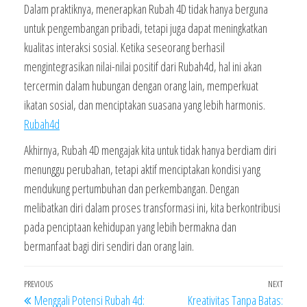
Dalam praktiknya, menerapkan Rubah 4D tidak hanya berguna
untuk pengembangan pribadi, tetapi juga dapat meningkatkan
kualitas interaksi sosial. Ketika seseorang berhasil
mengintegrasikan nilai-nilai positif dari Rubah4d, hal ini akan
tercermin dalam hubungan dengan orang lain, memperkuat
ikatan sosial, dan menciptakan suasana yang lebih harmonis.
Rubah4d
Akhirnya, Rubah 4D mengajak kita untuk tidak hanya berdiam diri
menunggu perubahan, tetapi aktif menciptakan kondisi yang
mendukung pertumbuhan dan perkembangan. Dengan
melibatkan diri dalam proses transformasi ini, kita berkontribusi
pada penciptaan kehidupan yang lebih bermakna dan
bermanfaat bagi diri sendiri dan orang lain.
Post
Previous
PREVIOUS
NEXT
Next
Menggali Potensi Rubah 4d:
Kreativitas Tanpa Batas:
Post
Post