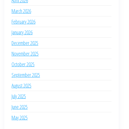
April 2026
March 2026
February 2026
January 2026
December 2025
November 2025
October 2025
September 2025
August 2025
July 2025
June 2025
May 2025