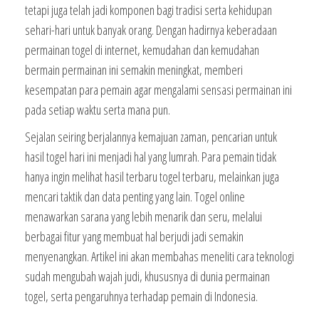
tetapi juga telah jadi komponen bagi tradisi serta kehidupan
sehari-hari untuk banyak orang. Dengan hadirnya keberadaan
permainan togel di internet, kemudahan dan kemudahan
bermain permainan ini semakin meningkat, memberi
kesempatan para pemain agar mengalami sensasi permainan ini
pada setiap waktu serta mana pun.
Sejalan seiring berjalannya kemajuan zaman, pencarian untuk
hasil togel hari ini menjadi hal yang lumrah. Para pemain tidak
hanya ingin melihat hasil terbaru togel terbaru, melainkan juga
mencari taktik dan data penting yang lain. Togel online
menawarkan sarana yang lebih menarik dan seru, melalui
berbagai fitur yang membuat hal berjudi jadi semakin
menyenangkan. Artikel ini akan membahas meneliti cara teknologi
sudah mengubah wajah judi, khususnya di dunia permainan
togel, serta pengaruhnya terhadap pemain di Indonesia.