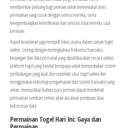
memberikan peluang bagi pemain untuk menemukan jenis
permainan yang cocok dengan selera mereka, serta
mengembangkan keterlibatan dan sensasi total mereka saat
bermain.
Aspek keamanan juga menjadi fokus utama dalam zaman togel
online. Seiring dengan meningkatnya frekuensi transaksi
keuangan dan data personal yang dipublikasikan secara online,
platform togel yang handal berupaya untuk menyediakan sistem
perlindungan yang kuat. Bersejumlah situs togel online kini
menggunakan teknologi pengamanan dan sistem transaksi yang
aman, memastikan bahwa para pemain dapat menikmati
permainan sembari cemas akan ancaman penipuan atau
kebocoran data.
Permainan Togel Hari Ini: Gaya dan
Permainan