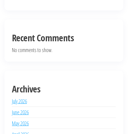
Recent Comments
No comments to show.
Archives
July 2026
June 2026
May 2026