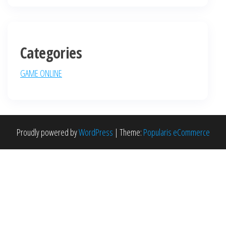
Categories
GAME ONLINE
Proudly powered by
WordPress
|
Theme:
Popularis eCommerce