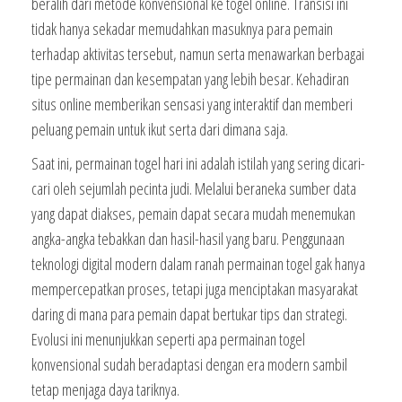
beralih dari metode konvensional ke togel online. Transisi ini
tidak hanya sekadar memudahkan masuknya para pemain
terhadap aktivitas tersebut, namun serta menawarkan berbagai
tipe permainan dan kesempatan yang lebih besar. Kehadiran
situs online memberikan sensasi yang interaktif dan memberi
peluang pemain untuk ikut serta dari dimana saja.
Saat ini, permainan togel hari ini adalah istilah yang sering dicari-
cari oleh sejumlah pecinta judi. Melalui beraneka sumber data
yang dapat diakses, pemain dapat secara mudah menemukan
angka-angka tebakkan dan hasil-hasil yang baru. Penggunaan
teknologi digital modern dalam ranah permainan togel gak hanya
mempercepatkan proses, tetapi juga menciptakan masyarakat
daring di mana para pemain dapat bertukar tips dan strategi.
Evolusi ini menunjukkan seperti apa permainan togel
konvensional sudah beradaptasi dengan era modern sambil
tetap menjaga daya tariknya.