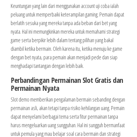
Keuntungan yang lain dari menggunakan account uji coba ialah
peluang untuk memperbaiki keterampilan gaming. Pemain dapat
berlatih sesuka yang mereka tanpa ada beban dari bet yang
nyata. Hal ini memungkinkan mereka untuk memahami strategi
game serta berpikir lebih dalam tentang pilihan yang bakal
diambil ketika bermain. Oleh karena itu, ketika menuju ke game
dengan bet nyata, para pemain akan menjadi pede dan siap
menghadapi tantangan dengan lebih baik.
Perbandingan Permainan Slot Gratis dan
Permainan Nyata
Slot demo memberikan pengalaman bermain sebanding dengan
permainan asli, akan tetapi tanpa risiko kehilangan uang. Pemain
dapat menyelami berbagai tema serta fitur permainan tanpa
harus mengeluarkan uang sungguhan. Hal ini sungguh bermanfaat
untuk pemula yang mau belajar soal cara bermain dan strategi