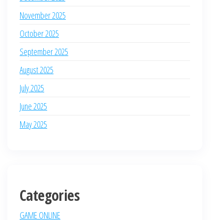
November 2025
October 2025
September 2025
August 2025
July 2025
June 2025
May 2025
Categories
GAME ONLINE