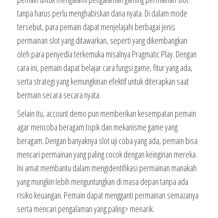
tanpa harus perlu menghabiskan dana nyata. Di dalam mode
tersebut, para pemain dapat menjelajahi berbagai jenis
permainan slot yang ditawarkan, seperti yang dikembangkan
oleh para penyedia terkemuka misalnya Pragmatic Play. Dengan
cara ini, pemain dapat belajar cara fungsi game, fitur yang ada,
serta strategi yang kemungkinan efektif untuk diterapkan saat
bermain secara secara nyata.
Selain itu, account demo pun memberikan kesempatan pemain
agar mencoba beragam topik dan mekanisme game yang
beragam. Dengan banyaknya slot uji coba yang ada, pemain bisa
mencari permainan yang paling cocok dengan keinginan mereka.
Ini amat membantu dalam mengidentifikasi permainan manakah
yang mungkin lebih menguntungkan di masa depan tanpa ada
risiko keuangan. Pemain dapat mengganti permainan semazanya
serta mencari pengalaman yang paling> menarik.