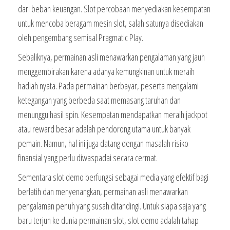
dari beban keuangan. Slot percobaan menyediakan kesempatan
untuk mencoba beragam mesin slot, salah satunya disediakan
oleh pengembang semisal Pragmatic Play.
Sebaliknya, permainan asli menawarkan pengalaman yang jauh
menggembirakan karena adanya kemungkinan untuk meraih
hadiah nyata. Pada permainan berbayar, peserta mengalami
ketegangan yang berbeda saat memasang taruhan dan
menunggu hasil spin. Kesempatan mendapatkan meraih jackpot
atau reward besar adalah pendorong utama untuk banyak
pemain. Namun, hal ini juga datang dengan masalah risiko
finansial yang perlu diwaspadai secara cermat.
Sementara slot demo berfungsi sebagai media yang efektif bagi
berlatih dan menyenangkan, permainan asli menawarkan
pengalaman penuh yang susah ditandingi. Untuk siapa saja yang
baru terjun ke dunia permainan slot, slot demo adalah tahap