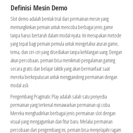
Definisi Mesin Demo
Slot demo adalah bentuk trial dari permainan mesin yang
memungkinkan pemain untuk mencoba berbagai jenis game
tanpa harus bertaruh dalam modal nyata. Ini merupakan metode
yang tepat bagi pemain pemula untuk mengetahui aturan game,
tema, dan ciri-ciri yang disediakan tanpa kehilangan uang. Dengan
akun percobaan, pemain bisa menikmati pengalaman gaming
secara gratis dan belajar taktik yang akan bermanfaat saat
mereka berkeputusan untuk menggandeng permainan dengan
modal asli.
Pengembang Pragmatic Play adalah salah satu penyedia
permainan yang terkenal menawarkan permainan uji coba.
Mereka menghadirkan berbagai jenis permainan slot dengan
visual yang mengagumkan dan fitur baru. Melalui permainan
percobaan dari pengembang ini, pemain bisa menjelajahi ragam