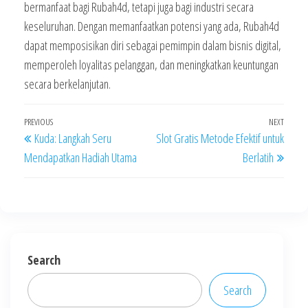
bermanfaat bagi Rubah4d, tetapi juga bagi industri secara
keseluruhan. Dengan memanfaatkan potensi yang ada, Rubah4d
dapat memposisikan diri sebagai pemimpin dalam bisnis digital,
memperoleh loyalitas pelanggan, dan meningkatkan keuntungan
secara berkelanjutan.
Post
Previous
PREVIOUS
NEXT
Next
Kuda: Langkah Seru
Slot Gratis Metode Efektif untuk
navigation
Post
Post
Mendapatkan Hadiah Utama
Berlatih
Search
Search