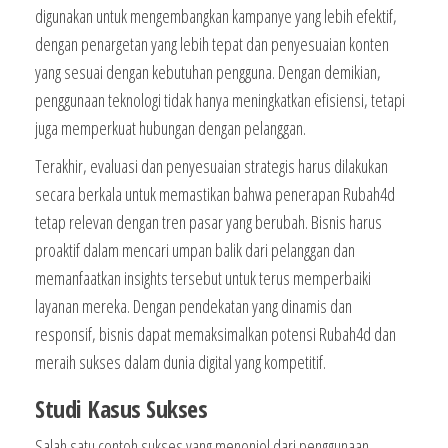
digunakan untuk mengembangkan kampanye yang lebih efektif,
dengan penargetan yang lebih tepat dan penyesuaian konten
yang sesuai dengan kebutuhan pengguna. Dengan demikian,
penggunaan teknologi tidak hanya meningkatkan efisiensi, tetapi
juga memperkuat hubungan dengan pelanggan.
Terakhir, evaluasi dan penyesuaian strategis harus dilakukan
secara berkala untuk memastikan bahwa penerapan Rubah4d
tetap relevan dengan tren pasar yang berubah. Bisnis harus
proaktif dalam mencari umpan balik dari pelanggan dan
memanfaatkan insights tersebut untuk terus memperbaiki
layanan mereka. Dengan pendekatan yang dinamis dan
responsif, bisnis dapat memaksimalkan potensi Rubah4d dan
meraih sukses dalam dunia digital yang kompetitif.
Studi Kasus Sukses
Salah satu contoh sukses yang menonjol dari penggunaan