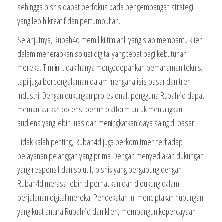
sehingga bisnis dapat berfokus pada pengembangan strategi
yang lebih kreatif dan pertumbuhan.
Selanjutnya, Rubah4d memiliki tim ahli yang siap membantu klien
dalam menerapkan solusi digital yang tepat bagi kebutuhan
mereka. Tim ini tidak hanya mengedepankan pemahaman teknis,
tapi juga berpengalaman dalam menganalisis pasar dan tren
industri. Dengan dukungan profesional, pengguna Rubah4d dapat
memanfaatkan potensi penuh platform untuk menjangkau
audiens yang lebih luas dan meningkatkan daya saing di pasar.
Tidak kalah penting, Rubah4d juga berkomitmen terhadap
pelayanan pelanggan yang prima. Dengan menyediakan dukungan
yang responsif dan solutif, bisnis yang bergabung dengan
Rubah4d merasa lebih diperhatikan dan didukung dalam
perjalanan digital mereka. Pendekatan ini menciptakan hubungan
yang kuat antara Rubah4d dan klien, membangun kepercayaan