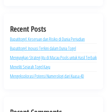
Recent Posts
Bupatitogel: Keseruan dan Risiko di Dunia Perjudian
Bupatitogel: Inovasi Terkini dalam Dunia Togel
Mengungkap Strategi Jitu di Macau Pools untuk Hasil Terbaik
Meneliti Sejarah Togel Kayu
Mengeksplorasi Potensi Numerologi dari Kuasa 4D