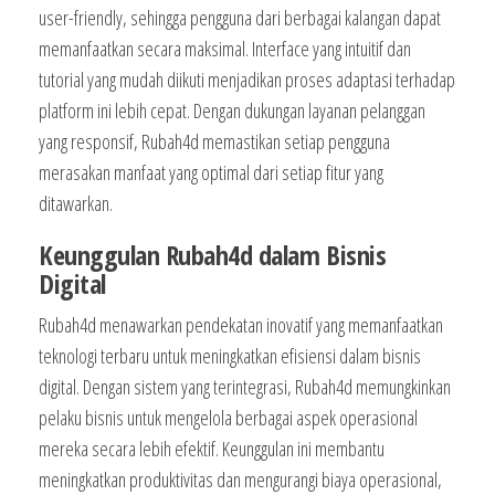
user-friendly, sehingga pengguna dari berbagai kalangan dapat
memanfaatkan secara maksimal. Interface yang intuitif dan
tutorial yang mudah diikuti menjadikan proses adaptasi terhadap
platform ini lebih cepat. Dengan dukungan layanan pelanggan
yang responsif, Rubah4d memastikan setiap pengguna
merasakan manfaat yang optimal dari setiap fitur yang
ditawarkan.
Keunggulan Rubah4d dalam Bisnis
Digital
Rubah4d menawarkan pendekatan inovatif yang memanfaatkan
teknologi terbaru untuk meningkatkan efisiensi dalam bisnis
digital. Dengan sistem yang terintegrasi, Rubah4d memungkinkan
pelaku bisnis untuk mengelola berbagai aspek operasional
mereka secara lebih efektif. Keunggulan ini membantu
meningkatkan produktivitas dan mengurangi biaya operasional,