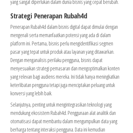
yang sangat diperlukan dalam dunia bisnis yang cepat berubah.
Strategi Penerapan Rubah4d
Penerapan Rubah4d dalam bisnis digital dapat dimulai dengan
mengenali serta memanfaatkan potensi yang ada di dalam
platform ini. Pertama, bisnis perlu mengidentifikasi segmen
pasar yang tepat untuk produk atau layanan yang ditawarkan.
Dengan menganalisis perilaku pengguna, bisnis dapat
menyesuaikan strategi pemasaran dan mengoptimalkan konten
yang relevan bagi audiens mereka. Ini tidak hanya meningkatkan
keterlibatan pengguna tetapi juga menciptakan peluang untuk
konversi yang lebih baik.
Selanjutnya, penting untuk mengintegrasikan teknologi yang
mendukung ekosistem Rubah4d. Penggunaan alat analitik dan
otomatisasi dapat membantu dalam mengumpulkan data yang
berharga tentang interaksi pengguna. Data ini kemudian