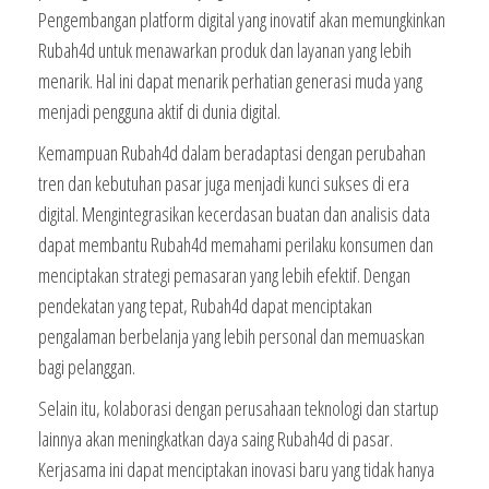
Pengembangan platform digital yang inovatif akan memungkinkan
Rubah4d untuk menawarkan produk dan layanan yang lebih
menarik. Hal ini dapat menarik perhatian generasi muda yang
menjadi pengguna aktif di dunia digital.
Kemampuan Rubah4d dalam beradaptasi dengan perubahan
tren dan kebutuhan pasar juga menjadi kunci sukses di era
digital. Mengintegrasikan kecerdasan buatan dan analisis data
dapat membantu Rubah4d memahami perilaku konsumen dan
menciptakan strategi pemasaran yang lebih efektif. Dengan
pendekatan yang tepat, Rubah4d dapat menciptakan
pengalaman berbelanja yang lebih personal dan memuaskan
bagi pelanggan.
Selain itu, kolaborasi dengan perusahaan teknologi dan startup
lainnya akan meningkatkan daya saing Rubah4d di pasar.
Kerjasama ini dapat menciptakan inovasi baru yang tidak hanya