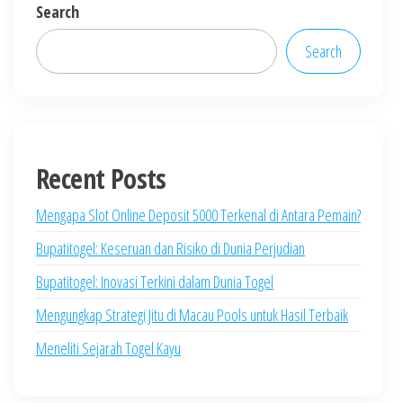
Search
Search
Recent Posts
Mengapa Slot Online Deposit 5000 Terkenal di Antara Pemain?
Bupatitogel: Keseruan dan Risiko di Dunia Perjudian
Bupatitogel: Inovasi Terkini dalam Dunia Togel
Mengungkap Strategi Jitu di Macau Pools untuk Hasil Terbaik
Meneliti Sejarah Togel Kayu