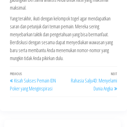
maksimal.
Yang terakhir, ikuti dengan kelompok togel agar mendapatkan
saran dan petunjuk dari teman pemain. Mereka sering
menyebarkan taktik dan pengetahuan yang bisa bermanfaat.
Berdiskusi dengan sesama dapat menyediakan wawasan yang
baru serta membantu Anda menemukan nomor-nomor yang
mungkin tidak Anda pikirkan dulu.
Post
Previous
PREVIOUS
NEXT
Next
Kisah Sukses Pemain IDN
Rahasia Salju4D: Menyelami
navigation
Post
Post
Poker yang Menginspirasi
Dunia Angka