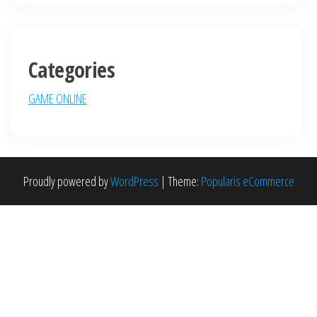
Categories
GAME ONLINE
Proudly powered by
WordPress
|
Theme:
Popularis eCommerce