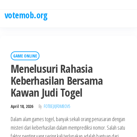
Skip
to
votemob.org
the
content
GAME ONLINE
Menelusuri Rahasia
Keberhasilan Bersama
Kawan Judi Togel
April 18, 2026
By
FOT8EJXJF0M8OV5
Dalam alam games togel, banyak sekali orang penasaran dengan
misteri dari keberhasilan dalam memprediksi nomor. Salah satu
faktor penting yang sering kali terlupakan adalah bantuan dari