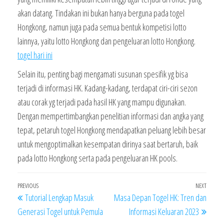
akan datang. Tindakan ini bukan hanya berguna pada togel
Hongkong, namun juga pada semua bentuk kompetisi lotto
lainnya, yaitu lotto Hongkong dan pengeluaran lotto Hongkong.
togel hari ini
Selain itu, penting bagi mengamati susunan spesifik yg bisa
terjadi di informasi HK. Kadang-kadang, terdapat ciri-ciri sezon
atau corak yg terjadi pada hasil HK yang mampu digunakan.
Dengan mempertimbangkan penelitian informasi dan angka yang
tepat, petaruh togel Hongkong mendapatkan peluang lebih besar
untuk mengoptimalkan kesempatan dirinya saat bertaruh, baik
pada lotto Hongkong serta pada pengeluaran HK pools.
Post
Previous
PREVIOUS
NEXT
Next
Tutorial Lengkap Masuk
Masa Depan Togel HK: Tren dan
navigation
Post
Post
Generasi Togel untuk Pemula
Informasi Keluaran 2023