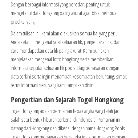
Dengan berbagai informasi yang beredar, penting untuk
mengetahui data Hongkong paling akurat agar bisa membuat
prediksi yang.
Dalam tulisan ini, kami akan diskusikan semua hal yang perlu
Anda ketahui mengenai soal keluaran hk, pengeluaran hk, dan
cara mendapatkan data hk paling akurat. Kami pun akan
menjelaskan mengenai lotto hongkong serta memberikan
informasi seputar keluaran hk pools. Bagi penasaran dengan
data terkini serta ingin menambah kesempatan beruntung, simak
terus informasi seru yang kami tampilkan disini.
Pengertian dan Sejarah Togel Hongkong
Togel Hongkong adalah permainan tebak angka yang telah jadi
salah satu bentuk hiburan terkenal di Indonesia. Pemainan ini
datang dari Hongkong dan dikenal dengan nama Hongkong Pools.
Togel Hongkong menawarkan beraneka jenis permainan dengan