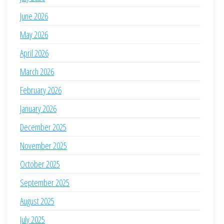
June 2026
May 2026
April 2026
March 2026
February 2026
January 2026
December 2025
November 2025
October 2025
September 2025
August 2025
July 2025