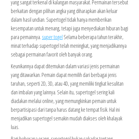
yang sangat terkenal di kalangan masyarakat. Permainan tersebut
berkaitan dengan pilihan angka yang diharapkan akan keluar
dalam hasil undian. Supertogel tidak hanya memberikan
kesempatan untuk menang, tetapi juga menyediakan hiburan bagi
para pemainnya.
super togel
Selama beberapa tahun terakhir,
minat terhadap supertogel telah meningkat, yang menjadikannya
sebagai permainan favorit oleh banyak orang.
Keunikannya dapat ditemukan dalam variasi jenis permainan
yang ditawarkan. Pemain dapat memilih dari berbagai jenis
taruhan, seperti 2D, 3D, atau 4D, yang memiliki tingkat kesulitan
dan imbalan yang lainnya. Selain itu, supertogel sering kali
diadakan melalui online, yang memungkinkan pemain untuk
berpartisipasi dari tanpa harus datang ke tempat fisik. Hal ini
menjadikan supertogel semakin mudah diakses oleh khalayak
luas.
Bagi beberapa orang, supertogel bukan sekadar tentang