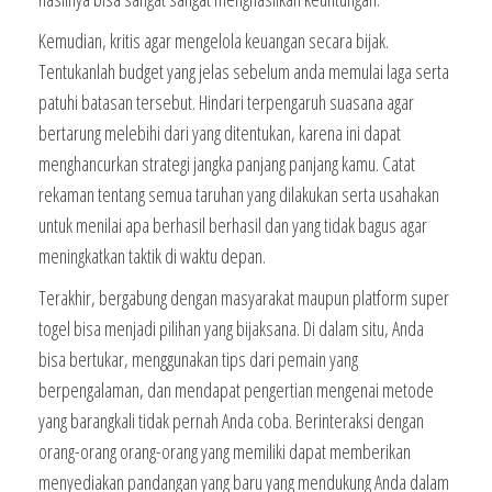
Kemudian, kritis agar mengelola keuangan secara bijak.
Tentukanlah budget yang jelas sebelum anda memulai laga serta
patuhi batasan tersebut. Hindari terpengaruh suasana agar
bertarung melebihi dari yang ditentukan, karena ini dapat
menghancurkan strategi jangka panjang panjang kamu. Catat
rekaman tentang semua taruhan yang dilakukan serta usahakan
untuk menilai apa berhasil berhasil dan yang tidak bagus agar
meningkatkan taktik di waktu depan.
Terakhir, bergabung dengan masyarakat maupun platform super
togel bisa menjadi pilihan yang bijaksana. Di dalam situ, Anda
bisa bertukar, menggunakan tips dari pemain yang
berpengalaman, dan mendapat pengertian mengenai metode
yang barangkali tidak pernah Anda coba. Berinteraksi dengan
orang-orang orang-orang yang memiliki dapat memberikan
menyediakan pandangan yang baru yang mendukung Anda dalam