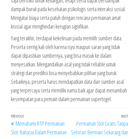
saja berisiko untuk keuangan, tetapi serta dapat berdampak
dampak buruk pada kesehatan psikologis serta interaksi sosial.
Mengatur biaya serta patuh dengan rencana permainan amat
krusial agar menghindari kerugian signifikan.
Yang terakhir, terdapat kekeliruan pada memilih sumber data.
Peserta sering kali oleh karena isyu maupun saran yang tidak
dapat dipastikan sumbernya, yang bisa masuk ke dalam
menyesatkan. Mengandalkan asal yang tidak reliable untuk
strategi dan prediksi bisa menyebabkan pilihan yang buruk.
Sebaiknya, peserta harus mendapatkan data dari sumber asal
yang terpercaya serta memiliki nama baik agar dapat menambah
kesempatan para pemain dalam permainan supertogel.
Post
Previous
PREVIOUS
NEXT
Next
Memahami RTP Permainan
Permainan Slot Gratis Tanpa
navigation
Post
Post
Slot: Rahasia Dalam Permainan
Setoran: Bermain Sekarang dan