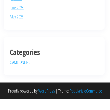
June 2025
May 2025
Categories
GAME ONLINE
Proudly powered by
WordPress
|
Theme:
Popularis eCommerce