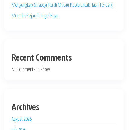
Mengungkap Strategi Jitu di Macau Pools untuk Hasil Terbaik
Meneliti Sejarah Togel Kayu
Recent Comments
No comments to show.
Archives
August 2026
July 2026