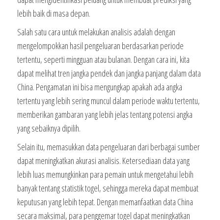
lebih baik di masa depan.
Salah satu cara untuk melakukan analisis adalah dengan
mengelompokkan hasil pengeluaran berdasarkan periode
tertentu, seperti mingguan atau bulanan. Dengan cara ini, kita
dapat melihat tren jangka pendek dan jangka panjang dalam data
China. Pengamatan ini bisa mengungkap apakah ada angka
tertentu yang lebih sering muncul dalam periode waktu tertentu,
memberikan gambaran yang lebih jelas tentang potensi angka
yang sebaiknya dipilih.
Selain itu, memasukkan data pengeluaran dari berbagai sumber
dapat meningkatkan akurasi analisis. Ketersediaan data yang
lebih luas memungkinkan para pemain untuk mengetahui lebih
banyak tentang statistik togel, sehingga mereka dapat membuat
keputusan yang lebih tepat. Dengan memanfaatkan data China
secara maksimal, para penggemar togel dapat meningkatkan