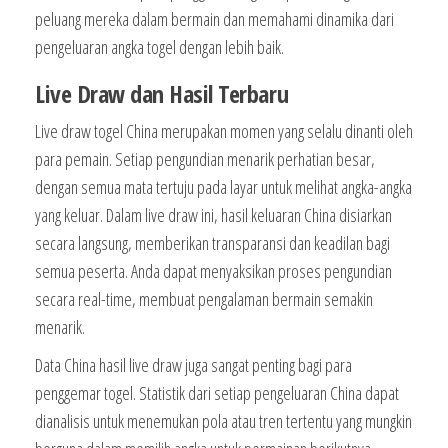
peluang mereka dalam bermain dan memahami dinamika dari
pengeluaran angka togel dengan lebih baik.
Live Draw dan Hasil Terbaru
Live draw togel China merupakan momen yang selalu dinanti oleh
para pemain. Setiap pengundian menarik perhatian besar,
dengan semua mata tertuju pada layar untuk melihat angka-angka
yang keluar. Dalam live draw ini, hasil keluaran China disiarkan
secara langsung, memberikan transparansi dan keadilan bagi
semua peserta. Anda dapat menyaksikan proses pengundian
secara real-time, membuat pengalaman bermain semakin
menarik.
Data China hasil live draw juga sangat penting bagi para
penggemar togel. Statistik dari setiap pengeluaran China dapat
dianalisis untuk menemukan pola atau tren tertentu yang mungkin