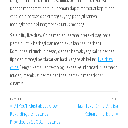
berguna dalam memilih angka untuk permainan berikutnya.
Dengan mengamati data ini, pemain dapat membuat keputusan
yang lebih cerdas dan strategis, yang pada gilirannya
meningkatkan peluang mereka untuk menang.
Selain itu, live draw China menjadi sarana interaksi bagi para
pemain untuk berbagi dan mendiskusikan hasil terbaru.
Komunitas ini tumbuh pesat, dengan banyak yang saling berbagi
tips dan strategi berdasarkan hasil yang telah keluar.
live draw
china
Dengan kemajuan teknologi, akses ke informasi ini semakin
mudah, membuat permainan togel semakin menarik dan
dinamis.
Post
Previous
PREVIOUS
NEXT
Next
All You’ll Must about Know
Hasil Togel China: Analisa
navigation
Post
Post
Regarding the Features
Keluaran Terbaru
Provided by SBOBET Features