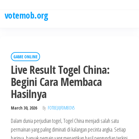
Skip
to
votemob.org
the
content
GAME ONLINE
Live Result Togel China:
Begini Cara Membaca
Hasilnya
March 30, 2026
By
FOT8EJXJF0M8OV5
Dalam dunia perjudian togel, Togel China menjadi salah satu
permainan yang paling diminati di kalangan pecinta angka. Setiap
harinya, banyak pemain yang menantikan hasil pengundian terkini