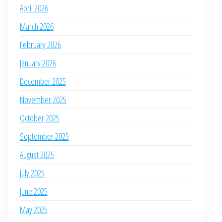
April 2026
March 2026
February 2026
January 2026
December 2025
November 2025
October 2025
September 2025
August 2025
July 2025
June 2025
May 2025