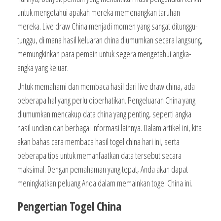
untuk mengetahui apakah mereka memenangkan taruhan
mereka. Live draw China menjadi momen yang sangat ditunggu-
tunggu, di mana hasil keluaran china diumumkan secara langsung,
memungkinkan para pemain untuk segera mengetahui angka-
angka yang keluar.
Untuk memahami dan membaca hasil dari live draw china, ada
beberapa hal yang perlu diperhatikan. Pengeluaran China yang
diumumkan mencakup data china yang penting, seperti angka
hasil undian dan berbagai informasi lainnya. Dalam artikel ini, kita
akan bahas cara membaca hasil togel china hari ini, serta
beberapa tips untuk memanfaatkan data tersebut secara
maksimal. Dengan pemahaman yang tepat, Anda akan dapat
meningkatkan peluang Anda dalam memainkan togel China ini.
Pengertian Togel China