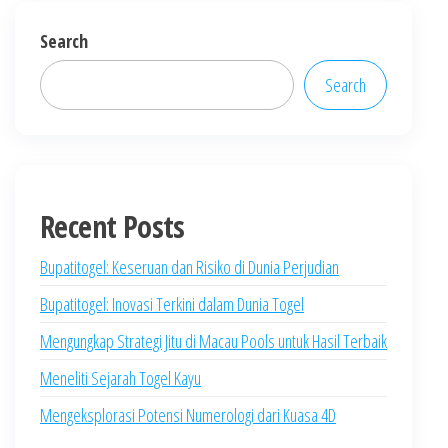
Search
Search
Recent Posts
Bupatitogel: Keseruan dan Risiko di Dunia Perjudian
Bupatitogel: Inovasi Terkini dalam Dunia Togel
Mengungkap Strategi Jitu di Macau Pools untuk Hasil Terbaik
Meneliti Sejarah Togel Kayu
Mengeksplorasi Potensi Numerologi dari Kuasa 4D