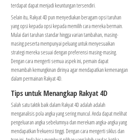
terdapat dapat menjadi keuntungan tersendiri.
Selain itu, Rakyat 4D pun menyediakan beragam opsi taruhan
yang opsi kepada opsi kepada memilih cara mereka bermain.
Mulai dari taruhan standar hingga varian tambahan, masing-
masing peserta mempunyai peluang untuk menyesuaikan
strategi mereka sesuai dengan preferensi masing-masing.
Dengan cara mengerti semua aspek ini, pemain dapat
menambah kemungkinan dirinya agar mendapatkan kemenangan
dalam permainan Rakyat 4D.
Tips untuk Menangkap Rakyat 4D
Salah satu taktik baik dalam Rakyat 4D adalah adalah
menganalisis pola angka yang sering muncul. Anda dapat melihat
pengeluaran angka sebelumnya dan merekam angka-angka yang
mendapatkan frekuensi tinggi. Dengan cara mengerti siklus dan
tren ini, Anda bisa membuat pilihan yang lebih cerdas ketika