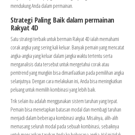
mendukung Anda dalam permainan.
Strategi Paling Baik dalam permainan
Rakyat 4D
Satu strategi terbaik untuk bermain Rakyat 4D ialah memahami
corak angka yang sering kali keluar. Banyak pemain yang mencatat
angka-angka yang keluar dalam jangka waktu tertentu serta
menganalisis data tersebut untuk mengetahui corak atau
pemtrend yang mungkin bisa dimanfaatkan pada pemilihan angka
selanjutnya. Dengan cara melakukan ini, Anda bisa meningkatkan
peluang untuk memilih kombinasi yang lebih baik.
Trik selain itu adalah menggunakan sistem taruhan yang tepat.
Pemain bisa menetapkan batasan modal dan membagi taruhan
menjadi dalam beberapa kombinasi angka. Misalnya, alih-alih
memasang seluruh modal pada sebuah kombinasi, sebaiknya
untuk mencarikan taruhan Anda ke beberapa angka. Hal ini tidak