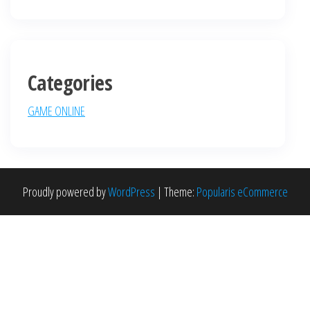
Categories
GAME ONLINE
Proudly powered by
WordPress
|
Theme:
Popularis eCommerce