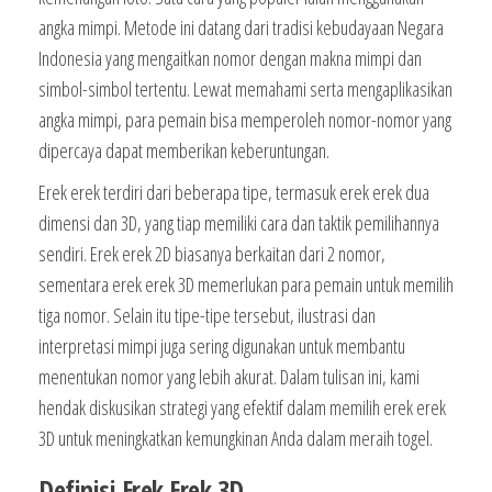
angka mimpi. Metode ini datang dari tradisi kebudayaan Negara
Indonesia yang mengaitkan nomor dengan makna mimpi dan
simbol-simbol tertentu. Lewat memahami serta mengaplikasikan
angka mimpi, para pemain bisa memperoleh nomor-nomor yang
dipercaya dapat memberikan keberuntungan.
Erek erek terdiri dari beberapa tipe, termasuk erek erek dua
dimensi dan 3D, yang tiap memiliki cara dan taktik pemilihannya
sendiri. Erek erek 2D biasanya berkaitan dari 2 nomor,
sementara erek erek 3D memerlukan para pemain untuk memilih
tiga nomor. Selain itu tipe-tipe tersebut, ilustrasi dan
interpretasi mimpi juga sering digunakan untuk membantu
menentukan nomor yang lebih akurat. Dalam tulisan ini, kami
hendak diskusikan strategi yang efektif dalam memilih erek erek
3D untuk meningkatkan kemungkinan Anda dalam meraih togel.
Definisi Erek Erek 3D