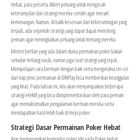
Hebat, para peserta diberi peluang untuk mengasah
keterampilan dan strategi mereka sendiri agar meraih
kemenangan. Namun, di balik keseruan dan keberuntungan yang
terjadi, ada sejumlah strategi yang dapat dapat menolong
pemain agar meningkatkan peluang untuk menang mereka.
Misteri berlian yang ada dalam dunia permainan poker bukan
sekadar tentang nasib, namun juga soal strategi yang tepat.
Mempelajari cara bermain dengan baik serta mengetahui ciri-ciri
dari tiap jenis permainan di IDNPlay bisa memberikan keunggulan
yang khas. Pada tulisan ini, kita akan menyampaikan beberapa
strategi efektif yang bisa diimplementasikan oleh para pemain
agar memaksimalkan pengalaman bermain mereka serta
mendapatkan hasil lebih baik di meja poker.
Strategi Dasar Permainan Poker Hebat
Agar memenangkan kompetisi poker idn pada Poker Hebat,