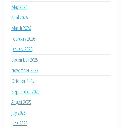
May 2026
April 2026
March 2026
February 2026
January 2026
December 2025
November 2025
October 2025
September 2025
August 2025
July 2025
June 2025