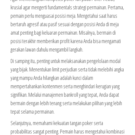
krusial agar mengerti fundamentals strategi permainan. Pertama,
pemain perlu menguasai posisi meja. Mengetahui saat harus
bertaruh agresif atau pasif sesuai dengan posisi Anda di meja
amat penting bagi keluaran permainan. Misalnya, bermain di
posisi terakhir memberikan profit karena Anda bisa mengamati
gerakan lawan dahulu mengambil langkah.
Di samping itu, penting untuk melaksanakan pengelolaan modal
yang bijak. Menentukan limit perjudian serta tidak melebihi angka
yang mampu Anda hilangkan adalah kunci dalam
mempertahankan kontenmen serta menghindari kerugian yang
signifikan. Melalui manajemen bankroll yang tepat, Anda dapat
bermain dengan lebih tenang serta melakukan pilihan yang lebih
tepat selama permainan.
Selanjutnya, memahami kekuatan tangan poker serta
probabilitas sangat penting. Pemain harus mengetahui kombinasi