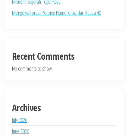
Meneliti Sejarah Togel Kayu
Mengeksplorasi Potensi Numerologi dari Kuasa 4D
Recent Comments
No comments to show.
Archives
July 2026
June 2026