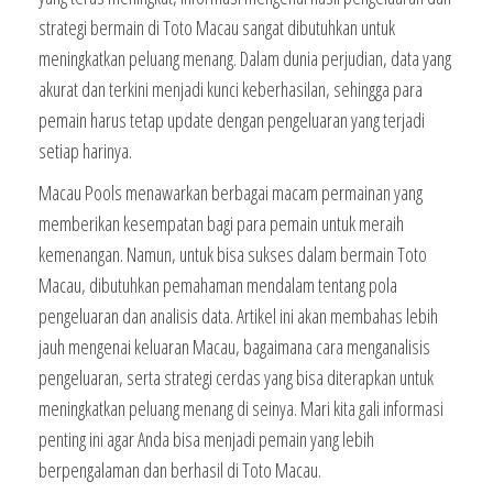
strategi bermain di Toto Macau sangat dibutuhkan untuk
meningkatkan peluang menang. Dalam dunia perjudian, data yang
akurat dan terkini menjadi kunci keberhasilan, sehingga para
pemain harus tetap update dengan pengeluaran yang terjadi
setiap harinya.
Macau Pools menawarkan berbagai macam permainan yang
memberikan kesempatan bagi para pemain untuk meraih
kemenangan. Namun, untuk bisa sukses dalam bermain Toto
Macau, dibutuhkan pemahaman mendalam tentang pola
pengeluaran dan analisis data. Artikel ini akan membahas lebih
jauh mengenai keluaran Macau, bagaimana cara menganalisis
pengeluaran, serta strategi cerdas yang bisa diterapkan untuk
meningkatkan peluang menang di seinya. Mari kita gali informasi
penting ini agar Anda bisa menjadi pemain yang lebih
berpengalaman dan berhasil di Toto Macau.