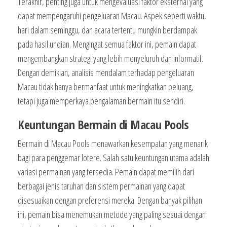
Terakhir, penting juga untuk mengevaluasi faktor eksternal yang
dapat mempengaruhi pengeluaran Macau. Aspek seperti waktu,
hari dalam seminggu, dan acara tertentu mungkin berdampak
pada hasil undian. Mengingat semua faktor ini, pemain dapat
mengembangkan strategi yang lebih menyeluruh dan informatif.
Dengan demikian, analisis mendalam terhadap pengeluaran
Macau tidak hanya bermanfaat untuk meningkatkan peluang,
tetapi juga memperkaya pengalaman bermain itu sendiri.
Keuntungan Bermain di Macau Pools
Bermain di Macau Pools menawarkan kesempatan yang menarik
bagi para penggemar lotere. Salah satu keuntungan utama adalah
variasi permainan yang tersedia. Pemain dapat memilih dari
berbagai jenis taruhan dan sistem permainan yang dapat
disesuaikan dengan preferensi mereka. Dengan banyak pilihan
ini, pemain bisa menemukan metode yang paling sesuai dengan