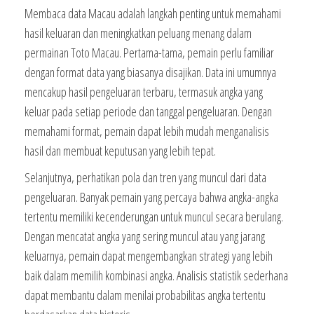
Membaca data Macau adalah langkah penting untuk memahami
hasil keluaran dan meningkatkan peluang menang dalam
permainan Toto Macau. Pertama-tama, pemain perlu familiar
dengan format data yang biasanya disajikan. Data ini umumnya
mencakup hasil pengeluaran terbaru, termasuk angka yang
keluar pada setiap periode dan tanggal pengeluaran. Dengan
memahami format, pemain dapat lebih mudah menganalisis
hasil dan membuat keputusan yang lebih tepat.
Selanjutnya, perhatikan pola dan tren yang muncul dari data
pengeluaran. Banyak pemain yang percaya bahwa angka-angka
tertentu memiliki kecenderungan untuk muncul secara berulang.
Dengan mencatat angka yang sering muncul atau yang jarang
keluarnya, pemain dapat mengembangkan strategi yang lebih
baik dalam memilih kombinasi angka. Analisis statistik sederhana
dapat membantu dalam menilai probabilitas angka tertentu