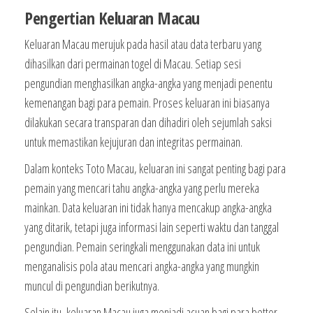
Pengertian Keluaran Macau
Keluaran Macau merujuk pada hasil atau data terbaru yang
dihasilkan dari permainan togel di Macau. Setiap sesi
pengundian menghasilkan angka-angka yang menjadi penentu
kemenangan bagi para pemain. Proses keluaran ini biasanya
dilakukan secara transparan dan dihadiri oleh sejumlah saksi
untuk memastikan kejujuran dan integritas permainan.
Dalam konteks Toto Macau, keluaran ini sangat penting bagi para
pemain yang mencari tahu angka-angka yang perlu mereka
mainkan. Data keluaran ini tidak hanya mencakup angka-angka
yang ditarik, tetapi juga informasi lain seperti waktu dan tanggal
pengundian. Pemain seringkali menggunakan data ini untuk
menganalisis pola atau mencari angka-angka yang mungkin
muncul di pengundian berikutnya.
Selain itu, keluaran Macau juga menjadi acuan bagi para bettor