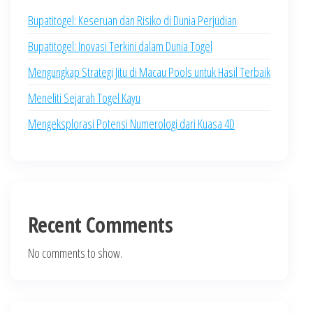
Bupatitogel: Keseruan dan Risiko di Dunia Perjudian
Bupatitogel: Inovasi Terkini dalam Dunia Togel
Mengungkap Strategi Jitu di Macau Pools untuk Hasil Terbaik
Meneliti Sejarah Togel Kayu
Mengeksplorasi Potensi Numerologi dari Kuasa 4D
Recent Comments
No comments to show.