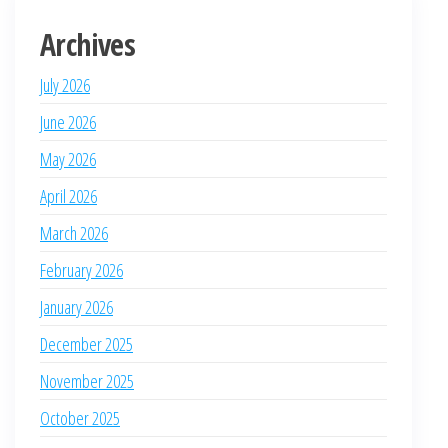
Archives
July 2026
June 2026
May 2026
April 2026
March 2026
February 2026
January 2026
December 2025
November 2025
October 2025