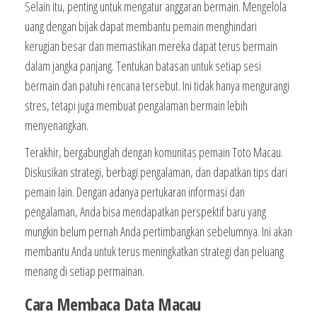
Selain itu, penting untuk mengatur anggaran bermain. Mengelola
uang dengan bijak dapat membantu pemain menghindari
kerugian besar dan memastikan mereka dapat terus bermain
dalam jangka panjang. Tentukan batasan untuk setiap sesi
bermain dan patuhi rencana tersebut. Ini tidak hanya mengurangi
stres, tetapi juga membuat pengalaman bermain lebih
menyenangkan.
Terakhir, bergabunglah dengan komunitas pemain Toto Macau.
Diskusikan strategi, berbagi pengalaman, dan dapatkan tips dari
pemain lain. Dengan adanya pertukaran informasi dan
pengalaman, Anda bisa mendapatkan perspektif baru yang
mungkin belum pernah Anda pertimbangkan sebelumnya. Ini akan
membantu Anda untuk terus meningkatkan strategi dan peluang
menang di setiap permainan.
Cara Membaca Data Macau