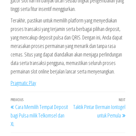
gacor slot hari ini banyak dicari sebab tingkat pengembalian yang
tinggi serta fitur insentif menggiurkan.
Terakhir, pastikan untuk memilih platform yang menyediakan
proses transaksi yang terjamin serta berbagai pilihan deposit,
yang mencakup deposit pulsa dan QRIS. Dengan ini, Anda dapat
merasakan proses permainan yang menarik dan tanpa rasa
cemas. Situs yang dapat diandalkan akan menjaga perlindungan
data serta transaksi pengguna, memastikan seluruh proses
permainan slot online berjalan lancar serta menyenangkan.
Pragmatic Play
Post
Previous
PREVIOUS
NEXT
Next
Cara Memilih Tempat Deposit
Taktik Pintar Bermain Iontogel
navigation
Post
Post
bagi Pulsa milik Telkomsel dan
untuk Pemula
XL