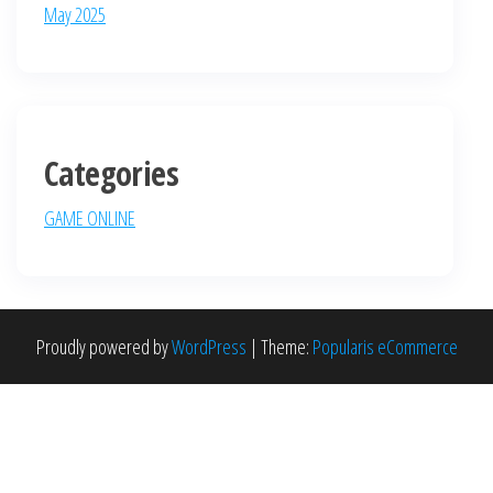
May 2025
Categories
GAME ONLINE
Proudly powered by
WordPress
|
Theme:
Popularis eCommerce