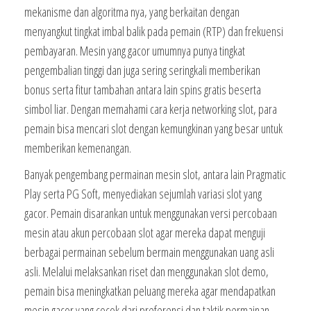
mekanisme dan algoritma nya, yang berkaitan dengan
menyangkut tingkat imbal balik pada pemain (RTP) dan frekuensi
pembayaran. Mesin yang gacor umumnya punya tingkat
pengembalian tinggi dan juga sering seringkali memberikan
bonus serta fitur tambahan antara lain spins gratis beserta
simbol liar. Dengan memahami cara kerja networking slot, para
pemain bisa mencari slot dengan kemungkinan yang besar untuk
memberikan kemenangan.
Banyak pengembang permainan mesin slot, antara lain Pragmatic
Play serta PG Soft, menyediakan sejumlah variasi slot yang
gacor. Pemain disarankan untuk menggunakan versi percobaan
mesin atau akun percobaan slot agar mereka dapat menguji
berbagai permainan sebelum bermain menggunakan uang asli
asli. Melalui melaksankan riset dan menggunakan slot demo,
pemain bisa meningkatkan peluang mereka agar mendapatkan
mesin gacor yang cocok dari preferensi dan taktik permainan