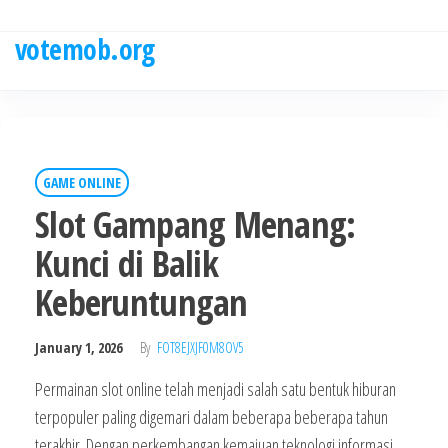
Skip
to
votemob.org
the
content
GAME ONLINE
Slot Gampang Menang:
Kunci di Balik
Keberuntungan
January 1, 2026
By
FOT8EJXJF0M8OV5
Permainan slot online telah menjadi salah satu bentuk hiburan
terpopuler paling digemari dalam beberapa beberapa tahun
terakhir. Dengan perkembangan kemajuan teknologi informasi,