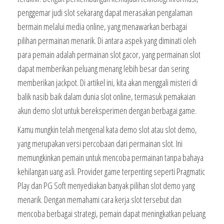
penggemar judi slot sekarang dapat merasakan pengalaman
bermain melalui media online, yang menawarkan berbagai
pilihan permainan menarik. Di antara aspek yang diminati oleh
para pemain adalah permainan slot gacor, yang permainan slot
dapat memberikan peluang menang lebih besar dan sering
memberikan jackpot. Di artikel ini, kita akan menggali misteri di
balik nasib baik dalam dunia slot online, termasuk pemakaian
akun demo slot untuk bereksperimen dengan berbagai game.
Kamu mungkin telah mengenal kata demo slot atau slot demo,
yang merupakan versi percobaan dari permainan slot. Ini
memungkinkan pemain untuk mencoba permainan tanpa bahaya
kehilangan uang asli. Provider game terpenting seperti Pragmatic
Play dan PG Soft menyediakan banyak pilihan slot demo yang
menarik. Dengan memahami cara kerja slot tersebut dan
mencoba berbagai strategi, pemain dapat meningkatkan peluang