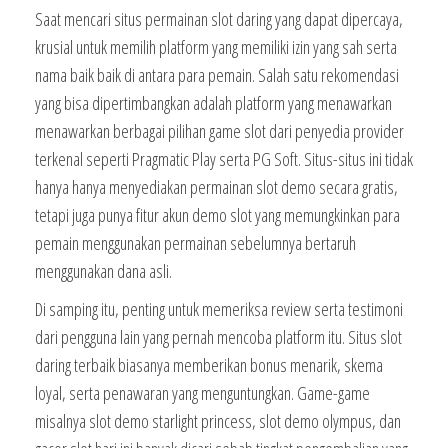
Saat mencari situs permainan slot daring yang dapat dipercaya,
krusial untuk memilih platform yang memiliki izin yang sah serta
nama baik baik di antara para pemain. Salah satu rekomendasi
yang bisa dipertimbangkan adalah platform yang menawarkan
menawarkan berbagai pilihan game slot dari penyedia provider
terkenal seperti Pragmatic Play serta PG Soft. Situs-situs ini tidak
hanya hanya menyediakan permainan slot demo secara gratis,
tetapi juga punya fitur akun demo slot yang memungkinkan para
pemain menggunakan permainan sebelumnya bertaruh
menggunakan dana asli.
Di samping itu, penting untuk memeriksa review serta testimoni
dari pengguna lain yang pernah mencoba platform itu. Situs slot
daring terbaik biasanya memberikan bonus menarik, skema
loyal, serta penawaran yang menguntungkan. Game-game
misalnya slot demo starlight princess, slot demo olympus, dan